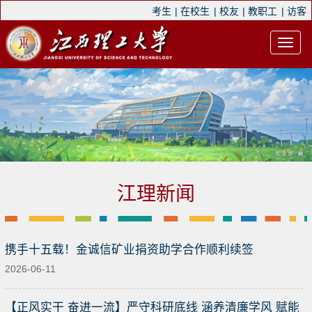
考生
|
在校生
|
校友
|
教职工
|
访客
江理新闻
携手十五载！金诚信矿业捐资助学合作顺利续签
2026-06-11
【正风实干 奋进一流】严守科研底线 涵养清廉学风 赋能