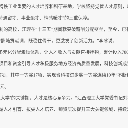
钢铁工业重要的人才培养和科研基地，学校坚持党管人才原则，以
待遇留才、事业聚才、情感暖才”的三重保障。
的高校，江理在“十三五”期间就突破薪酬分配壁垒，至今，已有
薪酬随贡献调，既稳住骨干，更激发了创新活力。”李冰说。
多元化分配激励体系，让人才收入与贡献直接挂钩，累计投入780
项目和资金引导人才积极服务地方经济高质量发展，科技创新成
项，其中一等奖17项，实现省科技进步奖一等奖连续10年“不断线”
亿元。
一流大学’的关键期，人才是核心竞争力。”江西理工大学党委书记刘
高端人才引育、拔尖人才培养、师资层次提升三大关键领域，持续