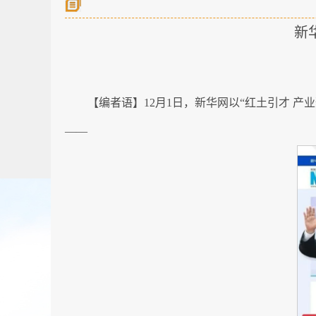
新
【编者语】12月1日，新华网以“红土引才 
——