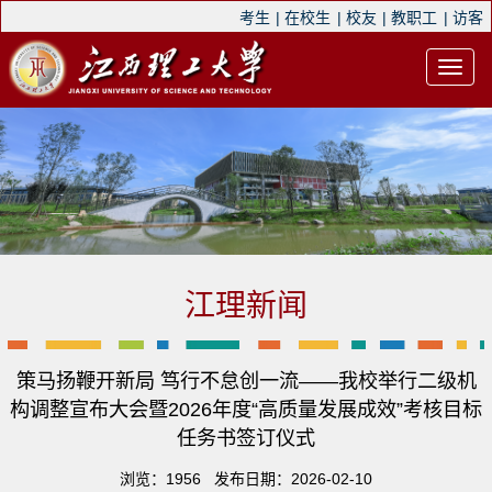
考生
|
在校生
|
校友
|
教职工
|
访客
江理新闻
策马扬鞭开新局 笃行不怠创一流——我校举行二级机
构调整宣布大会暨2026年度“高质量发展成效”考核目标
任务书签订仪式
浏览：
1956
发布日期：2026-02-10