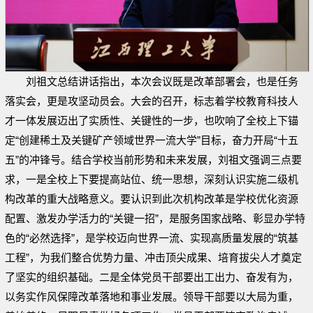
刘祖文总结讲话指出，本次会议既是改革部署会，也是任务
落实会，更是攻坚动员会。大会的召开，标志着学校教育科技人
才一体发展迈出了实质性、关键性的一步，也吹响了全校上下锚
定“创建稀土及关键矿产领域世界一流大学”目标，奋力开局“十五
五”的冲锋号。结合学校当前形势和未来发展，刘祖文强调三点要
求，一是全校上下要提高站位、统一思想，深刻认识实施二级机
构改革的重大战略意义。要认识到此次机构改革是学校优化资源
配置、激发办学活力的“关键一招”，是服务国家战略、彰显办学特
色的“必然选择”，是学校迈向世界一流、实现高质量发展的“筑基
工程”，为我们整合优势力量、冲击顶尖成果、培育拔尖人才奠定
了坚实的组织基础。二是全体党员干部要出工出力、奋发有为，
以务实作风保障改革落地和事业发展。领导干部要以大局为重，