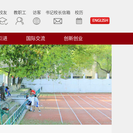
校友
教职工
访客
书记校长信箱
校历
引进
国际交流
创新创业