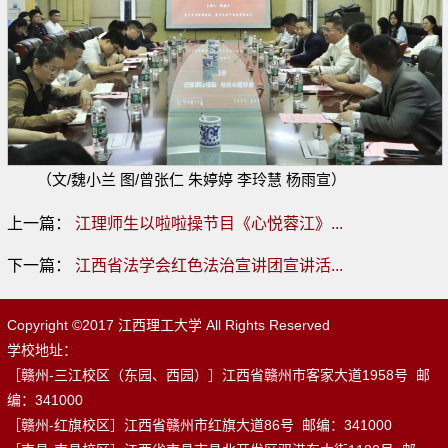
（文/魏小兰 图/曾张仁 朱婷婷 李玲慧 杨雨宣）
上一篇：
江理师生以啦啦操节目《心悦蓉江》...
下一篇：
江西省法学会红色法治宣讲团宣讲活...
Copyright ©2017 江西理工大学 All Rights Reserved
学校地址：
［赣州-三江校区（东园、西园）］江西省赣州市客家大道1958号 邮
编：341000
［赣州-红旗校区］江西省赣州市红旗大道86号 邮编：341000