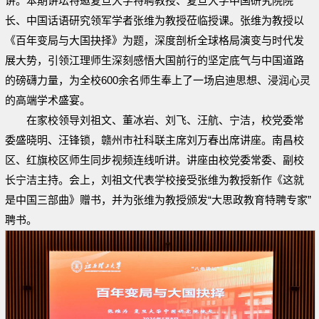
讲。本期讲坛特邀复旦大学特聘教授、复旦大学中国研究院院
长、中国话语研究领军学者张维为教授莅临授课。张维为教授以
《百年变局与大国抉择》为题，深度剖析全球格局演变与时代发
展大势，引领江理师生深刻感悟大国前行的坚定底气与中国道路
的磅礴力量，为全校600余名师生奉上了一场启迪思想、浸润心灵
的高端学术盛宴。
在家校领导刘祖文、董冰岩、刘飞、汪航、宁洁，校党委常
委盛晓明、汪锋锁，赣州市社科联主席刘万春出席讲座。南昌校
区、红旗校区师生同步视频连线听讲。讲座由校党委常委、副校
长宁洁主持。会上，刘祖文代表学校接受张维为教授新作《这就
是中国三部曲》赠书，并为张维为教授颁发“大思政教育特聘专家”
聘书。