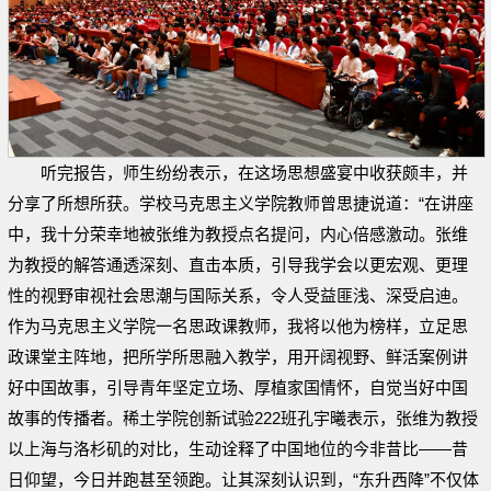
听完报告，师生纷纷表示，在这场思想盛宴中收获颇丰，并
分享了所想所获。学校马克思主义学院教师曾思捷说道：“在讲座
中，我十分荣幸地被张维为教授点名提问，内心倍感激动。张维
为教授的解答通透深刻、直击本质，引导我学会以更宏观、更理
性的视野审视社会思潮与国际关系，令人受益匪浅、深受启迪。
作为马克思主义学院一名思政课教师，我将以他为榜样，立足思
政课堂主阵地，把所学所思融入教学，用开阔视野、鲜活案例讲
好中国故事，引导青年坚定立场、厚植家国情怀，自觉当好中国
故事的传播者。稀土学院创新试验222班孔宇曦表示，张维为教授
以上海与洛杉矶的对比，生动诠释了中国地位的今非昔比——昔
日仰望，今日并跑甚至领跑。让其深刻认识到，“东升西降”不仅体