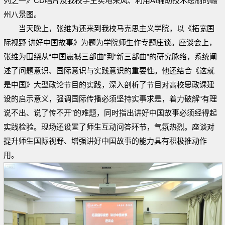
列之一》CD唱片及我校学生实地采风、利用AI辅助技术绘制的赣
州八景图。
当天晚上，张维为还来到我校马克思主义学院，以《拓宽国
际视野 讲好中国故事》为题为学院师生作专题座谈。座谈会上，
张维为围绕从“中国震撼三部曲”到“新三部曲”的研究脉络，系统阐
述了问题意识、国际意识与实践意识的重要性。他还结合《这就
是中国》大型政论节目的实践，深入剖析了节目对高校思政课建
设的启示意义，强调国际传播必须坚持实事求是，着力破解“有理
说不出、说了传不开”的难题，同时指出讲好中国故事必须经得起
实践检验。现场还设置了师生互动问答环节，气氛热烈。座谈对
提升师生国际视野、增强讲好中国故事的能力具有积极推动作
用。