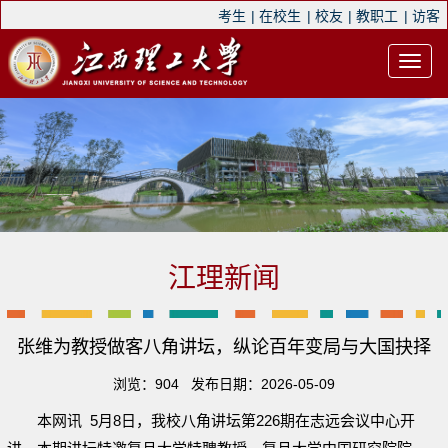
考生
|
在校生
|
校友
|
教职工
|
访客
江理新闻
张维为教授做客八角讲坛，纵论百年变局与大国抉择
浏览：
904
发布日期：2026-05-09
本网讯 5月8日，我校八角讲坛第226期在志远会议中心开