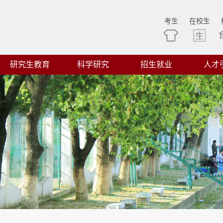
考生
在校生
研究生教育
科学研究
招生就业
人才