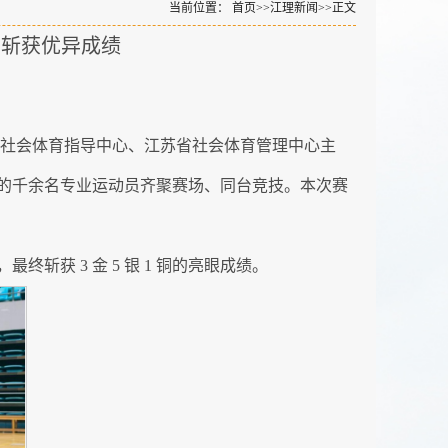
当前位置：
首页
>>
江理新闻
>>
正文
中斩获优异成绩
育总局社会体育指导中心、江苏省社会体育管理中心主
的千余名专业运动员齐聚赛场、同台竞技。本次赛
获 3 金 5 银 1 铜的亮眼成绩。