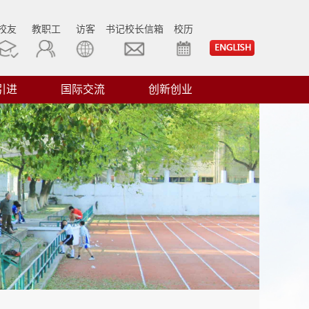
校友
教职工
访客
书记校长信箱
校历
引进
国际交流
创新创业