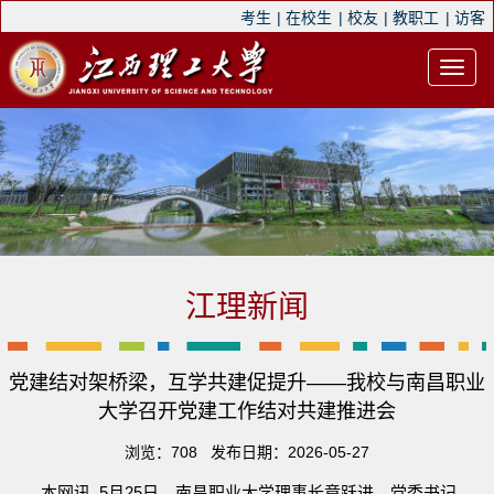
考生
|
在校生
|
校友
|
教职工
|
访客
江理新闻
党建结对架桥梁，互学共建促提升——我校与南昌职业
大学召开党建工作结对共建推进会
浏览：
708
发布日期：2026-05-27
本网讯 5月25日，南昌职业大学理事长章跃进，党委书记、