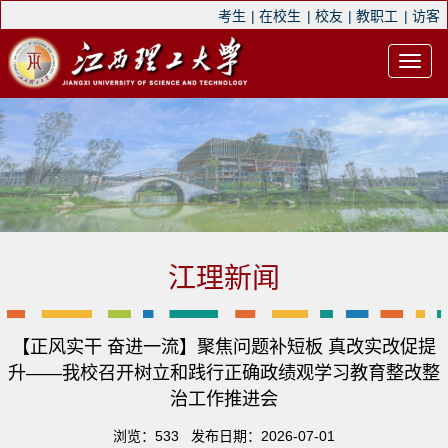
考生
|
在校生
|
校友
|
教职工
|
访客
江理新闻
【正风实干 奋进一流】聚焦问题补短板 真改实改促提
升——我校召开树立和践行正确政绩观学习教育整改整
治工作推进会
浏览：
533
发布日期：2026-07-01