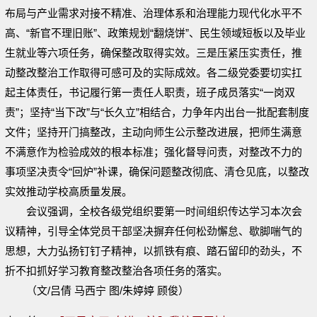
布局与产业需求对接不精准、治理体系和治理能力现代化水平不
高、“新官不理旧账”、政策规划“翻烧饼”、民生领域短板以及毕业
生就业等六项任务，确保整改取得实效。三是压紧压实责任，推
动整改整治工作取得可感可及的实际成效。各二级党委要切实扛
起主体责任，书记履行第一责任人职责，班子成员落实“一岗双
责”；坚持“当下改”与“长久立”相结合，力争年内出台一批配套制度
文件；坚持开门搞整改，主动向师生公示整改进展，把师生满意
不满意作为检验成效的根本标准；强化督导问责，对整改不力的
事项坚决责令“回炉”补课，确保问题整改彻底、清仓见底，以整改
实效推动学校高质量发展。
会议强调，全校各级党组织要第一时间组织传达学习本次会
议精神，引导全体党员干部坚决摒弃任何松劲懈怠、歇脚喘气的
思想，大力弘扬钉钉子精神，以抓铁有痕、踏石留印的劲头，不
折不扣抓好学习教育整改整治各项任务的落实。
（文/吕倩 马西宁 图/朱婷婷 顾俊）