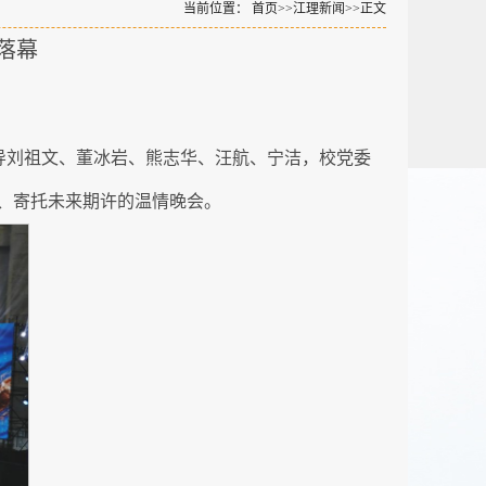
当前位置：
首页
>>
江理新闻
>>
正文
落幕
校领导刘祖文、董冰岩、熊志华、汪航、宁洁，校党委
忆、寄托未来期许的温情晚会。