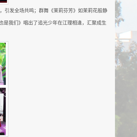
常，引发全场共鸣；群舞《茉莉芬芳》如茉莉花般静
也是我们》唱出了追光少年在江理相逢，汇聚成生