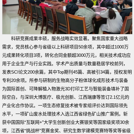
科研竞赛成果丰硕，服务战略实效显著。聚焦国家重大战略
需求，党员核心参与省级以上科研项目50余项，其中超过1000万
元成果转化项目3项，转化合同金额超3000万元，相关技术成功应
用于企业生产与行业实践。学术产出质量与数量稳居学校前列，
发表SCI论文200余篇，其中Top期刊45篇、高被引34篇，授权发明
专利20余项。所参与研制的生物高分子粉体球化成形技术与装备
为国际首创、可降解植入物激光3D打印工艺与智能装备填补了国
际空白，与深圳大博医疗、极光创新、江西瑞康等签订2.1亿元的
产业化合作协议。一项生态修复技术被专家组评价达到国际领先
水平，一项矿山废水处理技术入选江西省绿色矿山推广案例。斩
获中国国际“互联网+”大学生创新创业大赛银奖等国家级奖项30余
项，江西省“挑战杯”竞赛金奖、研究生数学建模竞赛特等奖等省级