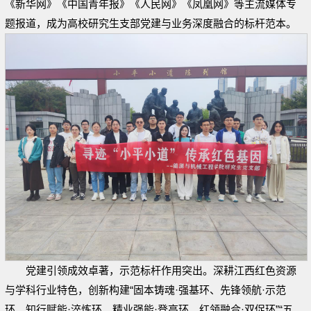
《新华网》《中国青年报》《人民网》《凤凰网》等主流媒体专
题报道，成为高校研究生支部党建与业务深度融合的标杆范本。
党建引领成效卓著，示范标杆作用突出。深耕江西红色资源
与学科行业特色，创新构建“固本铸魂·强基环、先锋领航·示范
环、知行赋能·淬炼环、精业强能·登高环、红领融合·双促环”“五