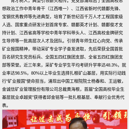
育才树人，典型引领薪火相传。党支部涌现出了全国高校思
想政治工作中青年骨干（江西唯一）、江西省新时代赣鄱先锋、
宝钢优秀教师等先进典型，培育了新世纪百千万人才工程国家级
人选、国家重点研发计划首席专家、赣鄱英才计划、赣鄱俊才支
持计划、江西省高等学校中青年学科带头人、江西高校金牌研究
生导师等一批高层次人才及团队。引领青年师生红心向党、传承
矿业报国精神，带动采矿专业学子奋发进取，先后荣获全国首批
百名研究生党员标兵、全国五四红旗团支部、全省五四红旗团支
部等荣誉。近三年来，采矿专业学生平均考研升学率达48.3%，就
业率达98.5%，80%以上毕业生选择扎根矿山基层，用实际行动践
行“矿业报国”使命担当，涌现出中国工程院院士杨春和、王运敏，
金诚信矿业管理股份有限公司总裁黄海根，首届“全国高校毕业生
基层就业卓越奖”获得者邱金铭等一批扎根基层、奉献行业优秀代
表。