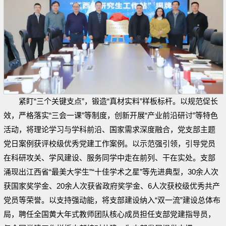
紧盯“三个关键支点”，锻造“真材实料”样板标杆。以规范促长
效，严格落实“三会一课”等制度，创新开展“产业前沿研讨”等特色
活动，将理论学习与学科前沿、国家需求深度融合，党支部主题
党日案例获评校级优秀党建工作案例。以示范强引领，引导党员
在科研攻关、学风建设、服务同学中走在前列、干在实处。支部
涌现出江西省“最美大学生”“十佳学术之星”等先进典型，30余人次
获国家奖学金、20余人次获省政府奖学金、6人次获校级优秀共产
党员等荣誉。以支持强动能，将支部建设纳入“双一流”建设总体布
局，聘任全国黄大年式教师团队核心成员担任支部党建指导员，