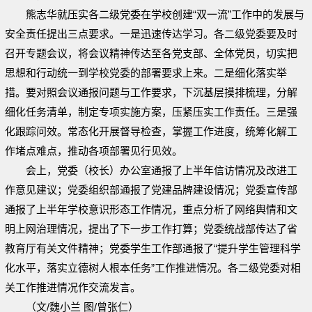
熊志华就压实各二级党委在学校创建“双一流”工作中的发展与
安全责任提出三点要求。一是迅速传达学习。各二级党委要及时
召开专题会议，将会议精神传达至各党支部、全体党员，切实把
思想和行动统一到学校党委的部署要求上来。二是细化落实举
措。要对照会议通报问题与工作要求，下沉基层摸排梳理，分解
细化任务清单，制定专项实施方案，压紧压实工作责任。三是强
化跟踪问效。常态化开展督导检查，掌握工作进度，统筹化解工
作堵点难点，推动各项部署见行见效。
会上，党委（校长）办公室通报了上半年信访情况及改进工
作意见建议；党委组织部通报了党建品牌建设情况；党委宣传部
通报了上半年学校意识形态工作情况，重点分析了网络舆情和文
明上网治理情况，提出了下一步工作打算；
党委统战部传达了省
教育厅有关文件精神
；党委学生工作部通报了“提升学生管理科学
化水平，落实立德树人根本任务”工作推进情况。各二级党委对相
关工作推进情况作交流发言。
（文/魏小兰 图/曾张仁）