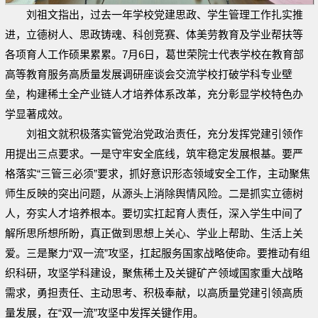
刘祖文指出，过去一年学校党建思政、学生管理工作扎实推
进，立德树人、思政铸魂、科创竞赛、体美劳教育及学业帮扶等
各项育人工作硕果累累。7月6日，葛世荣院士代表学校在教育部
高等教育服务高质量发展调研座谈会交流学校打破学科专业壁
垒，构建稀土全产业链人才培养体系改革，充分彰显学校特色办
学显著成效。
刘祖文就积极落实管党治党政治责任，充分发挥党建引领作
用提出三点要求。一是守牢安全底线，筑牢稳定发展根基。要严
格落实“三管三必须”要求，抓好意识形态领域安全工作，主动聚焦
师生反映的突出问题，从源头上消除舆情风险。二是抓实立德树
人，夯实人才培养根本。要切实扛起育人责任，深入学生中间了
解所思所想所盼，真正做到思想上关心、学业上帮助、生活上关
爱。三是聚力“双一流”攻坚，扛起服务国家战略使命。要推动有组
织科研，攻坚学科建设，聚焦稀土及关键矿产领域国家重大战略
需求，勇担责任、主动思考、积极奉献，以高质量党建引领高质
量发展，在“双一流”攻坚中发挥关键作用。