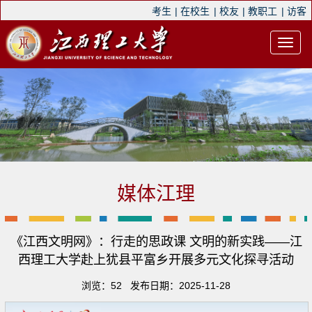
考生
|
在校生
|
校友
|
教职工
|
访客
媒体江理
《江西文明网》：行走的思政课 文明的新实践——江
西理工大学赴上犹县平富乡开展多元文化探寻活动
浏览：
52
发布日期：2025-11-28