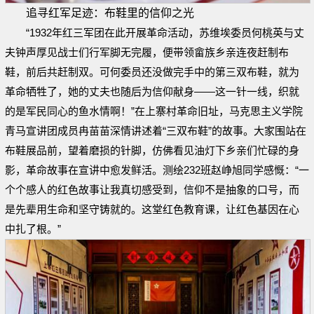
追寻红军足迹：布鞋里的信仰之光
“1932年红三军团在此开展革命活动，苏维埃委员何桃英与丈
夫钟声厚见战士们行军脚无完履，便带领畲族乡亲连夜赶制布
鞋，前后共赶制双。可何委员还没做完手中的第三双布鞋，就为
革命牺牲了，她的丈夫也随后为信仰献身——这一针一线，织就
的是军民同心的鱼水情啊！”在上寨村革命旧址，马克思主义学院
青马宣讲团成员冉苗苗深情讲述着“三双布鞋”的故事。大家围站在
布鞋展品前，望着磨损的针脚，仿佛看见油灯下乡亲们忙碌的身
影，革命故事在宣讲中愈发鲜活。测绘232班赵峥旭同学感慨：“一
个个感人的红色故事让我真切感受到，信仰不是抽象的口号，而
是先辈用生命和坚守铸就的。这堂红色教育课，让红色基因在心
中扎了根。”