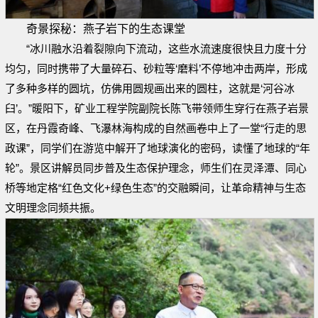
奇景探秘：燕子岩下的生态课堂
“冰川融水沿着裂隙向下流动，这些水流速度很快且力度十分
均匀，同时携带了大量碎石、砂粒等‘磨料’不停地冲击两岸，形成
了多种多样的圆坑，仿佛用圆规画出来的圆柱，这就是‘河谷冰
臼’。”暖阳下，矿业工程学院副院长陈飞带领师生穿行在燕子岩景
区，在丹霞奇峰、飞瀑林海构成的自然画卷中上了一堂“行走的思
政课”，同学们在游览中解开了地球演化的密码，读懂了地球的“年
轮”。景区讲解员同步普及生态保护理念，师生们在灵泽潭、同心
桥等地定格“红色文化+绿色生态”的交融瞬间，让革命精神与生态
文明理念同频共振。