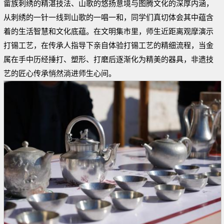
畲族刺绣的精湛技法、山歌的悠扬意境与图腾文化的深厚内涵，
从刺绣的一针一线到山歌的一唱一和，同学们真切体会其中蕴含
着的生活智慧和文化底蕴。在文明集市里，师生近距离观摩演示
打锡工艺，在传承人指导下亲自体验打锡工艺的精细流程，当金
属在手中历经捶打、塑形、打磨后逐渐化为精美的器具，非遗技
艺的匠心传承悄然淌进师生心间。