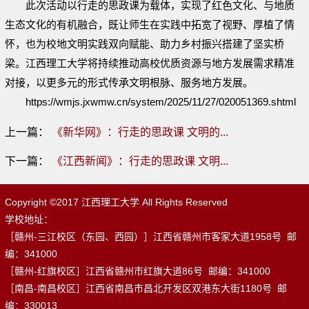
此次活动以行走的思政课为载体，实现了红色文化、与地质
生态文化的有机融合，既让师生在实践中拓宽了视野、厚植了情
怀，也为校地文明实践双向赋能、助力乡村振兴搭建了坚实桥
梁。江西理工大学将持续推动高校优质资源与地方发展需求精准
对接，以更多元的形式传承文明根脉、服务地方发展。
https://wmjs.jxwmw.cn/system/2025/11/27/020051369.shtml
上一篇：
《新华网》：行走的思政课 文明的...
下一篇：
《江西新闻》：行走的思政课 文明...
Copyright ©2017 江西理工大学 All Rights Reserved
学校地址：
［赣州-三江校区（东园、西园）］江西省赣州市客家大道1958号 邮
编：341000
［赣州-红旗校区］江西省赣州市红旗大道86号 邮编：341000
［南昌-南昌校区］江西省南昌市昌北开发区双港东大街1180号 邮
编：330013