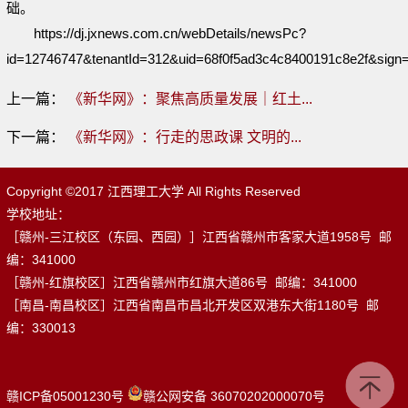
础。
https://dj.jxnews.com.cn/webDetails/newsPc?
id=12746747&tenantId=312&uid=68f0f5ad3c4c8400191c8e2f&sign
上一篇：
《新华网》：聚焦高质量发展｜红土...
下一篇：
《新华网》：行走的思政课 文明的...
Copyright ©2017 江西理工大学 All Rights Reserved
学校地址：
［赣州-三江校区（东园、西园）］江西省赣州市客家大道1958号 邮
编：341000
［赣州-红旗校区］江西省赣州市红旗大道86号 邮编：341000
［南昌-南昌校区］江西省南昌市昌北开发区双港东大街1180号 邮
编：330013
赣ICP备05001230号
赣公网安备 36070202000070号