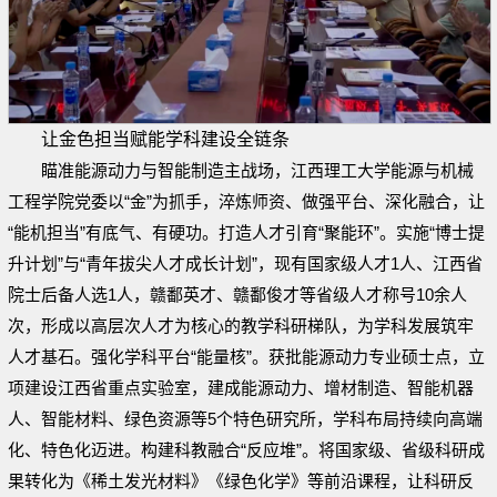
让金色担当赋能学科建设全链条
瞄准能源动力与智能制造主战场，江西理工大学能源与机械
工程学院党委以“金”为抓手，淬炼师资、做强平台、深化融合，让
“能机担当”有底气、有硬功。打造人才引育“聚能环”。实施“博士提
升计划”与“青年拔尖人才成长计划”，现有国家级人才1人、江西省
院士后备人选1人，赣鄱英才、赣鄱俊才等省级人才称号10余人
次，形成以高层次人才为核心的教学科研梯队，为学科发展筑牢
人才基石。强化学科平台“能量核”。获批能源动力专业硕士点，立
项建设江西省重点实验室，建成能源动力、增材制造、智能机器
人、智能材料、绿色资源等5个特色研究所，学科布局持续向高端
化、特色化迈进。构建科教融合“反应堆”。将国家级、省级科研成
果转化为《稀土发光材料》《绿色化学》等前沿课程，让科研反