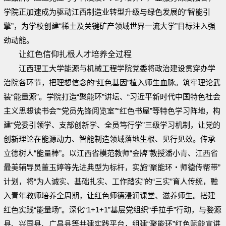
学院正加速成为驱动江西制造业转型升级与绿色发展的“智能引
擎”，为学校创建“稀土及关键矿产领域世界一流大学”目标注入强
劲动能。
让红色信仰扎根人才培养全过程
江西理工大学能源与机械工程学院党委将政治建设贯穿办学
治院各环节，把理想信念的“红色基因”植入师生血脉。筑牢理论武
装“能量源”。学院打造“聚能环”讲坛、“习近平新时代中国特色社会
主义思想读书会”“党员先锋阅览室”“红色书屋”等特色学习阵地，构
建“党委引领学、支部创新学、全员笃行学”三级学习机制，让党的
创新理论在能源动力、智能制造领域落地生根、见行见效。传承
立德树人“能量棒”。以江西省模范教师“金牌”教授潘小青、江西省
最美辅导员董玉婷等先进典型为标杆，实施“聚能环・师德传帮带”
计划，将“为人诚实、基础扎实、工作踏实”的“三实”育人传统，融
入青年教师培养全周期，让红色师德浸润课堂、滋养师生。搭建
红色实践“能量场”。深化“1+1+1”基层党组织“手拉手”行动，与婺源
县、兴国县、广昌县等共建实践平台，组建“聚能环”红色赋能宣讲