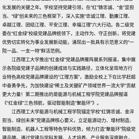
化发展的关键之年。学校坚持党建引领，在“红”铸忠诚、“金”显担
当、“绿”创未来的三色框架下，深入实施“忠诚江理、勤廉江理、
卓越江理、团结江理、平安江理、幸福江理”六大行动。各二级党
委在“红金绿”校级党建品牌统领下，主动作为、守正创新，将党建
优势切实转化为事业发展新动能，涌现出一批具有示范意义的“一
院一品、一支一特”鲜活范例。
江西理工大学推出“红金绿”党建品牌雁阵展系列报道，集中展
示各院级党建子品牌的创建成效与实践路径，立体化呈现地方行
业特色高校党建品牌建设的“江理方案”，激励全校上下在比学赶超
中奋勇争先，为加快建设“稀土及关键矿产领域世界一流大学”贡献
更大力量！第二期推出的是能源与机械工程学院党建品牌报道
《“红金绿”三色领航，驱动智能制造“聚能环”》。
江西理工大学能源与机械工程学院锚定学校“红铸忠诚、金淬
担当、绿创未来”党建品牌核心要义，立足能源动力、增材制造、
智能制造、机器人工程等特色学科优势，倾力打造“聚能环”院级党
建品牌。通过党建与学科发展、人才培养、产业服务深度融合，