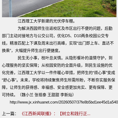
江西理工大学新建的光伏停车棚。
为解决西园师生往返校区及市区出行不便的问题，后勤
部门主动对接地方与公交公司，优化D5、D10两条校园公交专
线，精准匹配上下课及周末出行高峰，实现“出门即上车、直达不
换乘”，大幅提升师生出行便捷度。
民生无小事，枝叶总关情。从隐形餐补的温情守护，到
心理服务的坚实保障；从校园安防的全面升级，到民生设施的优
化完善，江西理工大学以一件件暖心举措，把师生的“烦心事”变成
“舒心事”。未来，学校将持续聚焦师生所需所盼，不断夯实服务保
障，让师生的获得感、幸福感、安全感更加充实、更有保障、更
可持续。（魏小兰 张祖泰 王甜甜 李新灿）
http://www.jx.xinhuanet.com/20260507/37fe8b5bd1ee45d1a540
上一篇：
《江西新闻联播》：【树立和践行正...