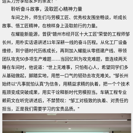
造实力分享给家乡的亲友！”
聆听奋斗故事，汲取匠心精神力量
车间之外，师生们与劳模工匠、优秀校友围坐畅谈，听成长
故事、悟工匠精神，在榜样身上汲取前行的力量。
在耀能新能源，曾获“赣州市经开区十大工匠”荣誉的工程师邹
长州，用朴实话语讲述11年深耕一线的奋斗历程。从化工厂设备
维修，到宁德时代历练成长，再到加入耀能从零搭建产线、带领
团队攻克50多项生产难题……当回忆到为攻克难题，曾连续两天
睡在车间时，他说道：“世上无难事，只怕有心人，希望同学们多
从基础做起，脚踏实地，用憋一口气的韧劲去攻克难关。”邹长州
始终以“凡事就怕认真”为信条，用精益求精的执着，把一个个技术
瓶颈变成突破成果，用实干诠释新时代劳模担当。车辆工程专业
赖莉文在听完讲述后，不禁赞叹：“邹工对极致的执着、对责任的
担当，正是我们需要学习的宝贵品质。”