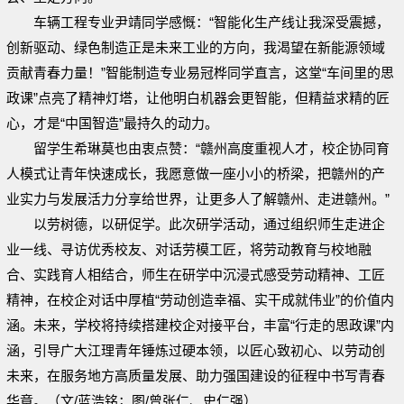
车辆工程专业尹靖同学感慨：“智能化生产线让我深受震撼，
创新驱动、绿色制造正是未来工业的方向，我渴望在新能源领域
贡献青春力量！”智能制造专业易冠桦同学直言，这堂“车间里的思
政课”点亮了精神灯塔，让他明白机器会更智能，但精益求精的匠
心，才是“中国智造”最持久的动力。
留学生希琳莫也由衷点赞：“赣州高度重视人才，校企协同育
人模式让青年快速成长，我愿意做一座小小的桥梁，把赣州的产
业实力与发展活力分享给世界，让更多人了解赣州、走进赣州。”
以劳树德，以研促学。此次研学活动，通过组织师生走进企
业一线、寻访优秀校友、对话劳模工匠，将劳动教育与校地融
合、实践育人相结合，师生在研学中沉浸式感受劳动精神、工匠
精神，在校企对话中厚植“劳动创造幸福、实干成就伟业”的价值内
涵。未来，学校将持续搭建校企对接平台，丰富“行走的思政课”内
涵，引导广大江理青年锤炼过硬本领，以匠心致初心、以劳动创
未来，在服务地方高质量发展、助力强国建设的征程中书写青春
华章。（文/蓝浩铭；图/曾张仁、史仁强）