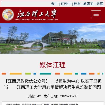
考生
|
在校生
|
校友
|
教职工
|
访客
媒体江理
【江西思政微信公众号】：以师生为中心 以实干显担
当——江西理工大学用心用情解决师生急难愁盼问题
浏览：
42
发布日期：2026-05-09