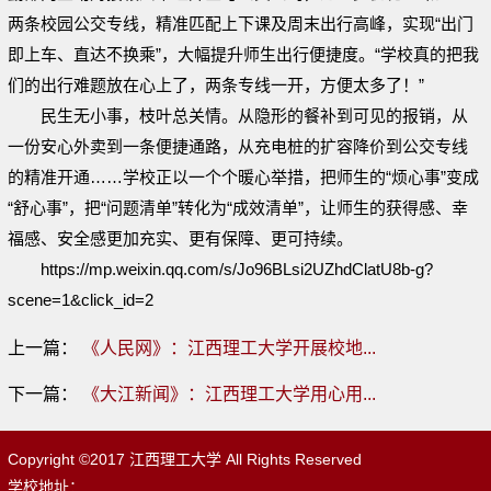
两条校园公交专线，精准匹配上下课及周末出行高峰，实现“出门
即上车、直达不换乘”，大幅提升师生出行便捷度。“学校真的把我
们的出行难题放在心上了，两条专线一开，方便太多了！”
民生无小事，枝叶总关情。从隐形的餐补到可见的报销，从
一份安心外卖到一条便捷通路，从充电桩的扩容降价到公交专线
的精准开通……学校正以一个个暖心举措，把师生的“烦心事”变成
“舒心事”，把“问题清单”转化为“成效清单”，让师生的获得感、幸
福感、安全感更加充实、更有保障、更可持续。
https://mp.weixin.qq.com/s/Jo96BLsi2UZhdClatU8b-g?
scene=1&click_id=2
上一篇：
《人民网》：江西理工大学开展校地...
下一篇：
《大江新闻》：江西理工大学用心用...
Copyright ©2017 江西理工大学 All Rights Reserved
学校地址：