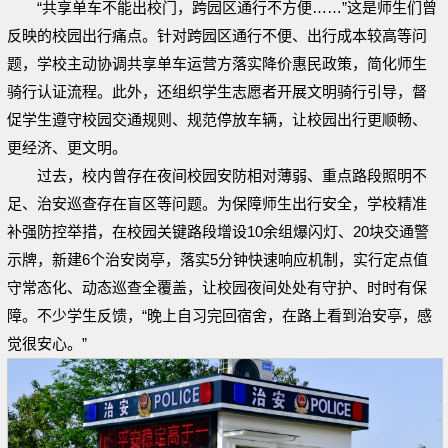
“共享单车不能出校门，跨园区通行不方便……”这是师生们曾
反映的校园出行痛点。针对跨园区通行不便、出行成本较高等问
题，学校主动协调共享单车运营方落实降价惠民政策，简化师生
骑行认证流程。此外，还组织学生志愿者开展文明骑行引导，督
促学生遵守校园交通规则、规范停放车辆，让校园出行更顺畅、
更经济、更文明。
过去，校内曾存在夜间校园安防相对薄弱、重点路段照明不
足、治安巡查存在盲区等问题。为保障师生出行安全，学校精准
补强防控举措，在校园关键路段增设10余组爆闪灯、20块交通警
示牌，新建6个治安岗亭，落实5分钟快速响应机制，实行定点值
守常态化、动态巡查全覆盖，让校园夜间处处有守护、时时有保
障。不少学生反馈，“晚上自习完回宿舍，在路上看到治安亭，感
觉很安心。”