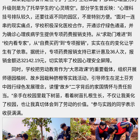
升级则是为了托举学生的“心灵晴空”。部分学生曾反映：“心理科
挂号排队较久，还要往返不同的园区，不是特别方便。”面对一连
串的现实痛点，学校积极深化医校合作，开通诊疗绿色通道，并
为确诊心理疾病学生提供专项药费报销支持。从“求助门难进”到
“校内看专家”，从“自费买药”到“专项报销”，实实在在的变化让学
生有了依靠。据统计，专项药费报销支持已累计惠及36人次，报
销金额达32142.19元，切实筑牢了校园心理安全屏障。
同时，学校把劳动教育作为“大思政课”的重要载体，组织开展
师德园植树、故乡园栽种脐橙等实践活动，引导师生在泥土芬芳
中践行绿色发展理念，读懂“故乡”二字背后的家国情怀与责任担
当。“亲手在校园里栽下树苗，看着树苗扎根生长，不仅让我美化
了校园，也让我真切体会到了劳动的价值。”参与实践的同学表示
收获满满。