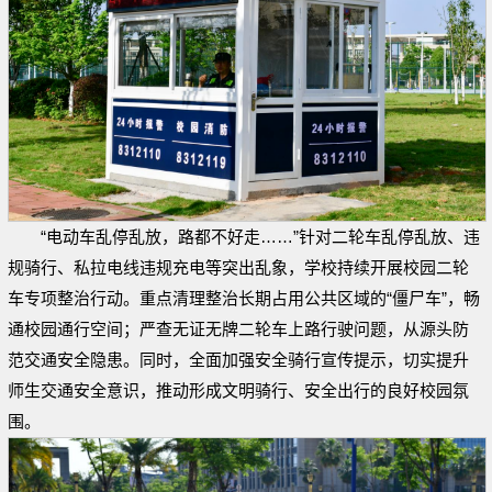
“电动车乱停乱放，路都不好走……”针对二轮车乱停乱放、违
规骑行、私拉电线违规充电等突出乱象，学校持续开展校园二轮
车专项整治行动。重点清理整治长期占用公共区域的“僵尸车”，畅
通校园通行空间；严查无证无牌二轮车上路行驶问题，从源头防
范交通安全隐患。同时，全面加强安全骑行宣传提示，切实提升
师生交通安全意识，推动形成文明骑行、安全出行的良好校园氛
围。