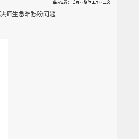
当前位置：
首页
>>
媒体江理
>>
正文
解决师生急难愁盼问题