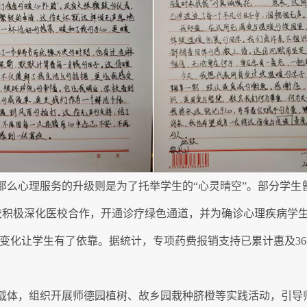
那么心理服务的升级则是为了托举学生的“心灵晴空”。部分学生
校积极深化医校合作，开通诊疗绿色通道，并为确诊心理疾病学生
的变化让学生有了依靠。据统计，专项药费报销支持已累计惠及36人
要载体，组织开展师德园植树、故乡园栽种脐橙等实践活动，引导