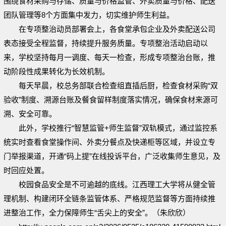
围绕食材采购与存储、质量与价格监管、外卖质量与价格、配送
团队管理等8个方面集中发力，切实维护师生利益。
在专项整治动员部署会上，各食堂承包企业及外卖配送公司
表态接受全程监督，持续提升服务质量。专项整治活动启动以
来，学校坚持每月一调度、每天一检查，形成专项整治台账，推
动阶段性成果转化为长效机制。
每天早晨，校总务部联合检查组直插后厨，检查食材采购“双
验收”制度、溯源台账及餐食留样制度落实情况，确保食材来源可
溯、安全可靠。
此外，学校推行“智慧监管+师生监督”双轨模式，通过监控系
统实时查看食堂操作间、外卖分餐点及快递柜等区域，并设立专
门举报渠道，开通“码上提”在线投诉平台，广泛收集师生意见，及
时回应处置。
校园食品安全是不可逾越的底线。江西理工大学将从健全管
理机制、构建闭环全链条监管体系、严格规范监督等方面持续推
进整治工作，全力保障师生“舌尖上的安全”。（朱欣欣）