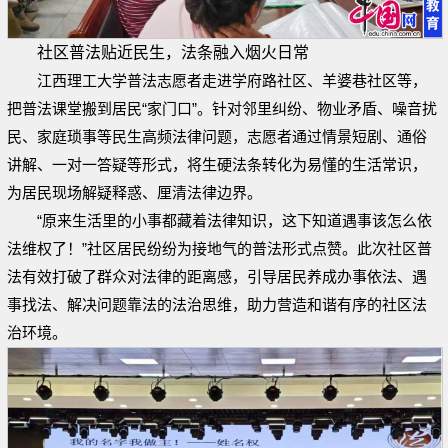
社区普法贴近民生，法条融入烟火日常
江西理工大学普法志愿者走进学府路社区、羊婆巷社区等，
把普法课堂搬到居民“家门口”。针对邻里纠纷、物业矛盾、噪音扰
民、家庭琐事等民生高频法律问题，志愿者通过情景短剧、通俗
讲解、一对一答疑等形式，将生硬法条转化为易懂的生活常识，
为居民现场解疑释惑、厘清法律边界。
“原来生活里的小事都藏着法律知识，这下知道遇事该怎么依
法维权了！”社区居民纷纷为接地气的普法形式点赞。此次社区普
法有效打破了群众对法律的距离感，引导居民养成办事依法、遇
事找法、解决问题靠法的法治思维，助力营造和谐有序的社区法
治环境。