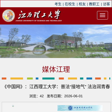
考生
|
在校生
|
校友
|
教职工
|
访客
媒体江理
《中国网》：江西理工大学：普法“接地气” 法治润青春
浏览：
42
发布日期：2026-06-01