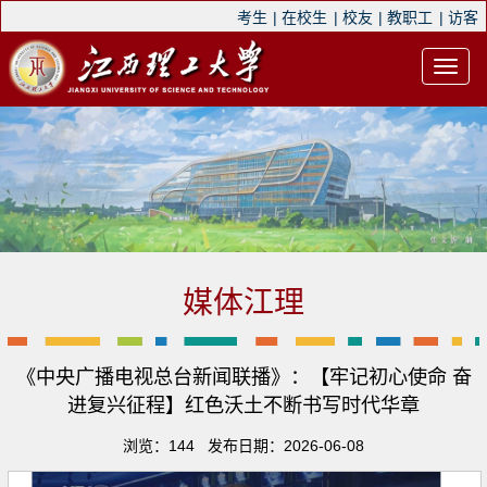
考生
|
在校生
|
校友
|
教职工
|
访客
媒体江理
《中央广播电视总台新闻联播》：【牢记初心使命 奋
进复兴征程】红色沃土不断书写时代华章
浏览：
144
发布日期：2026-06-08