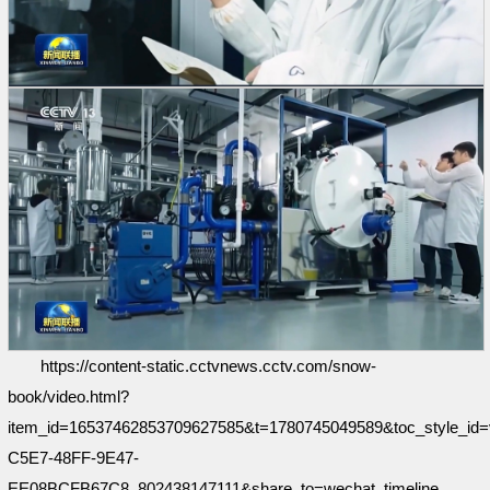
https://content-static.cctvnews.cctv.com/snow-
book/video.html?
item_id=16537462853709627585&t=1780745049589&toc_style_id=
C5E7-48FF-9E47-
EE08BCFB67C8_802438147111&share_to=wechat_timeline