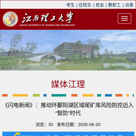
考生
|
在校生
|
校友
|
教职工
|
访客
媒体江理
《闪电新闻》：推动环鄱阳湖区域尾矿库风险防控迈入
“智防”时代
浏览：
30
发布日期：2026-06-20