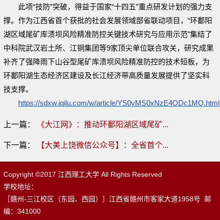
此项“技防”突破，得益于国家“十四五”重点研发计划的强力支
撑。作为江西省首个获批的社会发展领域部省联动项目，“环鄱阳
湖区域尾矿库溃坝风险精准防控关键技术研究与应用示范”集结了
中科院武汉岩土所、江铜集团等9家顶尖单位联合攻关，研究成果
补齐了强降雨下山谷型尾矿库溃坝风险精准防控的技术短板，为
环鄱阳湖生态经济区建设及长江经济带高质量发展提供了坚实科
技支撑。
https://sdxw.iqilu.com/w/article/YS0yMS0xNzE4ODc1MQ.html
上一篇：
《大江网》：推动环鄱阳湖区域尾矿...
下一篇：
【大美上饶微信公众号】：全省首个...
Copyright ©2017 江西理工大学 All Rights Reserved
学校地址：
［赣州-三江校区（东园、西园）］江西省赣州市客家大道1958号 邮
编：341000