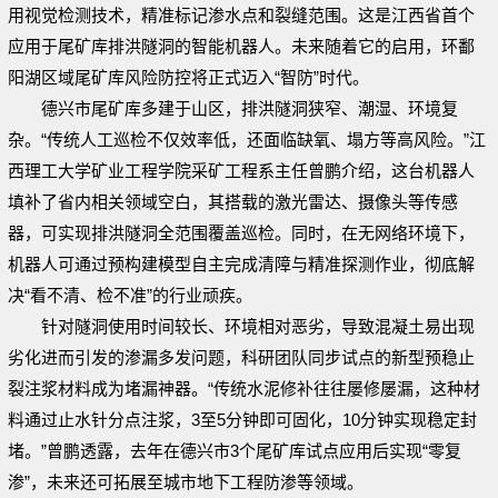
用视觉检测技术，精准标记渗水点和裂缝范围。这是江西省首个
应用于尾矿库排洪隧洞的智能机器人。未来随着它的启用，环鄱
阳湖区域尾矿库风险防控将正式迈入“智防”时代。
德兴市尾矿库多建于山区，排洪隧洞狭窄、潮湿、环境复
杂。“传统人工巡检不仅效率低，还面临缺氧、塌方等高风险。”江
西理工大学矿业工程学院采矿工程系主任曾鹏介绍，这台机器人
填补了省内相关领域空白，其搭载的激光雷达、摄像头等传感
器，可实现排洪隧洞全范围覆盖巡检。同时，在无网络环境下，
机器人可通过预构建模型自主完成清障与精准探测作业，彻底解
决“看不清、检不准”的行业顽疾。
针对隧洞使用时间较长、环境相对恶劣，导致混凝土易出现
劣化进而引发的渗漏多发问题，科研团队同步试点的新型预稳止
裂注浆材料成为堵漏神器。“传统水泥修补往往屡修屡漏，这种材
料通过止水针分点注浆，3至5分钟即可固化，10分钟实现稳定封
堵。”曾鹏透露，去年在德兴市3个尾矿库试点应用后实现“零复
渗”，未来还可拓展至城市地下工程防渗等领域。