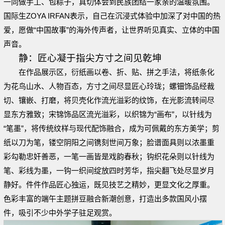
一同做手工、包粽子，真切体会到民族团结一家亲的温暖氛围。
国际生ZOYA IRFAN表示，自己在沉浸式体验中加深了对中国的热
爱，愿做“中国故事”的海外传声者，让世界听见真实、立体的中国
声音。
静：匠心凝于指尖方寸之间见乾坤
在作品展示区，衍纸画以卷、折、贴、拼之手法，将纸条化
为花鸟山水、人物百态，方寸之间尽显匠心玲珑；螺钿饰品经裁
切、镶嵌、打磨，将贝壳化作流光溢彩的纹饰，在光影流转间尽
显东方雅致；宋锦饰品区流光溢彩，以织锦为“画布”，以针线为
“笔墨”，将传统纹样与现代配饰融合，成为可佩戴的东方美学；剪
纸以刀为笔，镂空阴阳之间镌刻世间万象；脸谱面具则以浓墨重
彩勾勒忠奸善恶，一笔一画皆是戏韵春秋；钩织花朵则以针线为
笔、彩线为墨，一钩一织间绽放四时芳华，指尖翻飞处尽显岁月
静好。件件作品匠心独运，既见技艺之精妙，更显文化之厚重。
色彩丰富的端午主题拼豆融合新潮创意，打造出多款国风小摆
件，吸引不少中外学子驻足观赏。