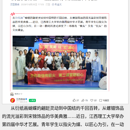
从衍纸画蝴蝶的翩跹灵动到中国结的千回百转，从螺钿饰品
的流光溢彩到宋锦饰品的华美典雅……近日，江西理工大学举办
第四届中华才艺展。青年学生以指尖为媒、以匠心为引，在一动