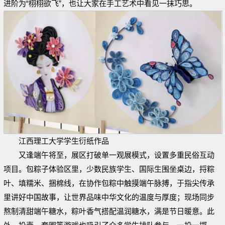
进阶为“栩栩欲飞”，也让大家在手工艺术中看见一抹巧思。
江西理工大学学生衍纸作品
又逢端午将至，展区打破单一观展模式，设置多重民俗互动
项目。包粽子体验区里，少数民族学生、国际生围坐桌边，捋粽
叶、填糯米、捆棉线，在协作包粽中触摸端午脉搏，于指尖传承
里讲好中国故事，让世界品味中华文化的温度与厚度；现场同步
熬制清甜端午糖水，粽叶香气搭配温润糖水，满是节日暖意。此