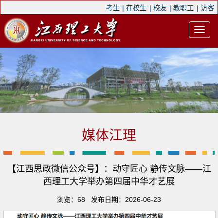
考生
|
在校生
|
校友
|
教职工
|
访客
媒体江理
【江西思政微信公众号】：动守匠心 静传文脉——江
西理工大学举办第四届中华才艺展
浏览：
68
发布日期：2026-06-23