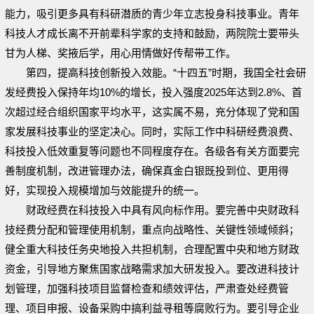
能力，吸引更多具有科研潜质的青少年立志投身科技事业。青年
科技人才成长离不开前辈科学家的支持和鼓励，两院院士要带头
甘为人梯、奖掖后学，用心用情做好传帮带工作。
第四，提高科技创新投入效能。“十四五”时期，我国全社会研
发经费投入保持年均10%的增长，投入强度2025年达到2.8%、首
次超过经合组织国家平均水平，这实属不易，充分体现了党和国
家发展科技事业的坚定决心。同时，实际工作中科研经费浪费、
科技投入低效重复等问题也不同程度存在。各级各有关方面要完
善制度机制，改进管理办法，确保真金白银既投到位、更用得
好，实现投入规模增加与效能提升的统一。
财政经费在科技投入中具有风向标作用。要完善中央财政科
技经费分配和管理使用机制，重点向战略性、关键性领域倾斜；
健全重大科技任务央地投入共担机制，合理配置中央和地方财政
资金，引导地方聚焦国家战略需求加大研发投入。要改进科技计
划管理，加强科技项目监督检查和绩效评估，严肃查处经费管
理、项目申报、设备采购中搞利益寻租等腐败行为。要引导企业