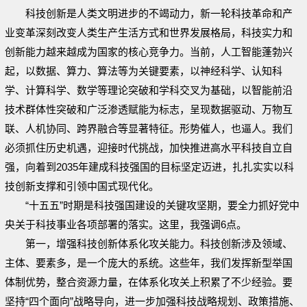
科技创新是人类文明进步的不竭动力，新一轮科技革命和产
业变革深刻改变人类生产生活方式和世界发展格局，科技实力和
创新能力越来越成为国家的核心竞争力。当前，人工智能蓬勃兴
起，以数据、算力、算法等为关键要素，以神经科学、认知科
学、计算科学、数学等理论突破和学科交叉为基础，以智能前沿
技术群体性突破和广泛渗透赋能为标志，呈现数据驱动、万物互
联、人机协同、跨界融合等显著特征。形势催人，也逼人。我们
必须抓住历史机遇，迎接时代挑战，加快推进高水平科技自立自
强，向着到2035年建成科技强国的目标坚定迈进，扎扎实实以科
技创新支撑和引领中国式现代化。
“十五五”时期是科技强国建设的关键攻坚期，要全力抓好党中
央关于科技事业各项部署的落实。这里，我强调6点。
第一，增强科技创新体系化攻关能力。科技创新涉及领域、
主体、要素多，是一个庞大的系统。这些年，我们发挥新型举国
体制优势，整合资源力量，在体系化攻关上积累了不少经验。要
坚持“四个面向”战略导向，进一步加强科技战略规划、政策措施、