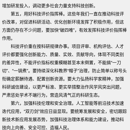
增加研发投入，调动更多社会力量支持科技创新。
第五，用好科技评价指挥棒。这些年我们一直在推动科技评
价改革，对促进科研活动、优化创新环境发挥了积极作用，但这
方面仍存在不少问题，要加快“破四唯”，有效发挥科技评价指挥棒
作用。
科技评价重在按科研规律办事。项目评审、机构评估、人才
评价都要强化创新能力、质量、实效、贡献导向，体现不同类别
的差异性，不能评价指标权重模糊甚至本末倒置，不能搞“一刀
切”、“一锅煮”。要持续深化科教界“帽子”治理，防止简单以称号头
衔确定薪酬待遇、配置创新资源。要大力弘扬科学家精神，加强
科研诚信建设，以更严标准、更实举措整治作风学风突出问题，
严肃惩处学术不端行为，营造风清气正的科研生态。
第六，加强科技伦理和安全治理。人工智能等前沿技术加速
迭代应用，“双刃剑”效应日益显现。要统筹发展和安全，密切跟踪
新技术新应用发展态势，加强科技治理体系和能力建设，推动科
技向上向善、安全可控、造福人民。