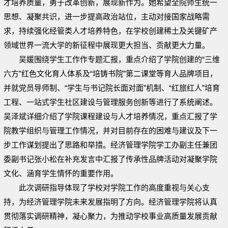
才培养质量，勇于改革创新，展现新作为。她希望全院师生统一
思想、凝聚共识，进一步提高政治站位，主动对接国家战略需
求，持续强化经管类人才培养特色，在学校创建稀土及关键矿产
领域世界一流大学的新征程中展现更大担当、贡献更大力量。
吴媛围绕学生工作作专题汇报，重点介绍了学院创建的“三维
六方”红色文化育人体系及“培铸书院”第二课堂等育人品牌项目，
并就党员导师制、“学生与书记院长面对面”机制、“红旅红人”培育
工程、一站式学生社区建设与管理服务创新等进行了系统阐述。
吴泽斌详细介绍了学院课程建设与人才培养情况，重点汇报了学
院教学组织与管理工作情况，并对目前存在的困难与建议及下一
步工作谋划提出了思路和举措。经济管理学院学工办副主任兼团
委副书记张小松在补充发言中汇报了传承性品牌活动对凝聚学院
文化、涵育学生情怀的重要作用。
此次调研指导体现了学校对学院工作的高度重视与关心支
持，为经济管理学院未来发展指明了方向。经济管理学院将认真
贯彻落实调研精神，凝心聚力，为推动学校事业高质量发展贡献