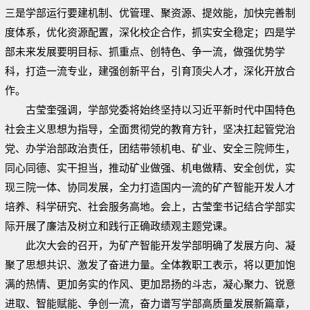
三是学部运行要建机制、优管理、聚资源、提效能，加快完善制
度体系，优化资源配置，深化校企合作，抓实安全稳定；四是学
部未来发展要明目标、抓重点、创特色、争一流，做强优势学
科，打造一流专业，建强创新平台，引育顶尖人才，深化开放合
作。
古莹奎强调，学部党委将始终坚持以习近平新时代中国特色
社会主义思想为指导，全面贯彻党的教育方针，坚决扛起管党治
党、办学治部政治责任，团结带领机电、矿业、安全三院师生，
同心同德、实干担当，推动矿业做强、机电做精、安全创优，实
现三院一体、协同发展，全力打造国内一流的矿产智能开发人才
培养、科学研究、社会服务高地。会上，古莹奎书记结合学部实
际开展了廉洁及树立和践行正确政绩观主题党课。
此次大会的召开，为矿产智能开发学部明确了发展方向、凝
聚了思想共识、激发了奋进力量。全体教职工表示，将以更加饱
满的热情、更加务实的作风、更加昂扬的斗志，凝心聚力、锐意
进取、智能赋能、争创一流，奋力谱写学部高质量发展新篇章，