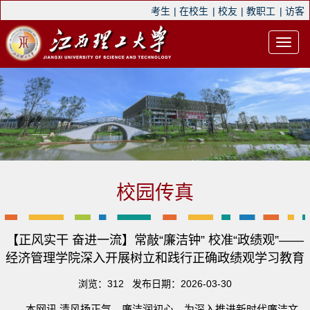
考生
|
在校生
|
校友
|
教职工
|
访客
校园传真
【正风实干 奋进一流】常敲“廉洁钟” 校准“政绩观”——
经济管理学院深入开展树立和践行正确政绩观学习教育
浏览：
312
发布日期：2026-03-30
本网讯 清风扬正气，廉洁润初心。为深入推进新时代廉洁文