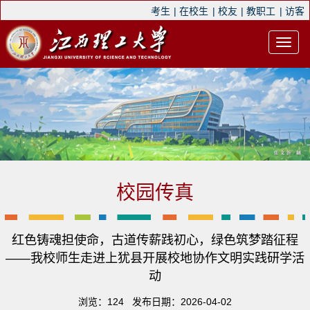
考生
|
在校生
|
校友
|
教职工
|
访客
校园传真
红色铸魂担使命，古道传薪践初心，绿色筑梦踏征程
——我校师生走进上犹县开展校地协作文明实践研学活
动
浏览：
124
发布日期：2026-04-02