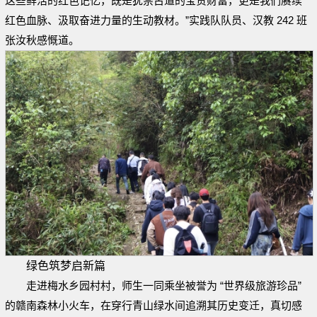
这些鲜活的红色记忆，既是犹崇古道的宝贵财富，更是我们赓续
红色血脉、汲取奋进力量的生动教材。
”
实践队队员、汉教 242 班
张汝秋感慨道。
绿色筑梦启新篇
走进梅水乡园村村，师生一同乘坐被誉为 “世界级旅游珍品”
的赣南森林小火车，在穿行青山绿水间追溯其历史变迁，真切感