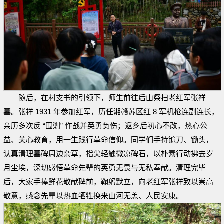
随后，在村支书的引领下，师生前往后山祭扫老红军张祥
墓。张祥 1931 年参加红军，历任湘赣苏区红 8 军机枪连副连长，
亲历多次反 “围剿” 作战并英勇负伤；返乡后初心不改，热心公
益、关心教育，用一生践行革命信仰。同学们手持镰刀、锄头，
认真清理墓碑周边杂草，指尖轻触微凉碑石，以朴素行动拂去岁
月尘埃，深切感悟革命先辈的英勇无畏与无私奉献。清理完毕
后，大家手捧鲜花敬献碑前，鞠躬默立，向老红军张祥致以崇高
敬意，感念先辈以热血牺牲换来山河无恙、人民安康。