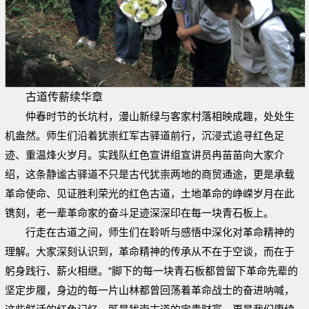
古道传薪续华章
仲春时节的长坑村，漫山新绿与客家村落相映成趣，处处生
机盎然。师生们沿着犹崇红军古驿道前行，沉浸式追寻红色足
迹、重温烽火岁月。实践队红色宣讲组宣讲员冉苗苗向大家介
绍，这条静谧古驿道不只是古代犹崇两地的商贸通途，更是承载
革命使命、见证胜利荣光的红色古道，土地革命的峥嵘岁月在此
镌刻，老一辈革命家的奋斗足迹深深印在每一块青石板上。
行走在古道之间，师生们在聆听与感悟中深化对革命精神的
理解。大家深刻认识到，革命精神的传承从不在于空谈，而在于
躬身践行、薪火相继。“脚下的每一块青石板都曾留下革命先辈的
坚定步履，身边的每一片山林都曾回荡着革命战士的奋进呐喊，