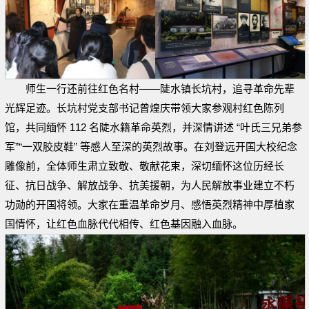
师生一行还前往红色名村——陡水镇长坑村，追寻革命先辈
光辉足迹。长坑村党支部书记曾煌庆带领大家参观村红色陈列
馆，共同缅怀 112 名陡水籍革命英烈，并深情讲述 “叶氏三兄弟参
军”“一双胶皮鞋” 等感人至深的英烈故事。在刘登远开国大校纪念
雕像前，全体师生肃立致敬、敬献花束，深切缅怀这位历经长
征、抗日战争、解放战争、抗美援朝，为人民解放事业建立不朽
功勋的开国将领。大家在重温革命岁月、感悟英烈精神中厚植家
国情怀，让红色血脉代代相传、红色基因融入血脉。