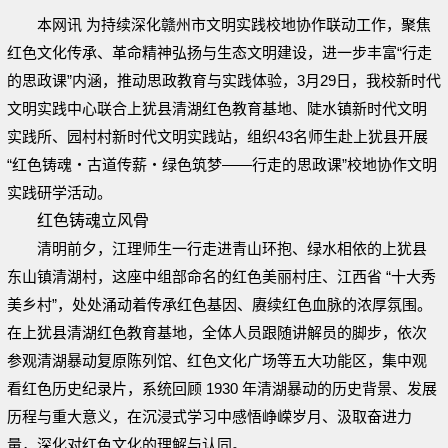
本网讯 为持续深化赣州市文明实践校地协作联动工作，聚焦
红色文化传承、革命精神弘扬与生态文明建设，进一步丰富“行走
的思政课”内涵，推动思政教育与实践体验，
3月29日，
我校新时代
文明实践中心联合上犹县清湖红色教育基地、陡水镇新时代文明
实践所、园村村新时代文明实践站，组织43名师生赴上犹县开展
“红色铸魂・古道传薪・绿色筑梦——行走的思政课”校地协作文明
实践研学活动。
红色铸魂立风骨
清明前夕，江理师生一行走进青山环抱、绿水相依的上犹县
东山镇清湖村，这座中组部命名的红色美丽村庄、江西省 “十大秀
美乡村”，处处涌动着传承红色基因、赓续红色血脉的浓厚氛围。
在上犹县清湖红色教育基地，全体人员跟随讲解员的脚步，依次
参观清湖暴动复原陈列馆、红色文化广场等五大功能区，集中观
看红色历史纪录片，系统回顾 1930 年清湖暴动的历史背景、发展
历程与重大意义，在沉浸式学习中感悟峥嵘岁月、汲取奋进力
量，深化对红色文化的理解与认同。