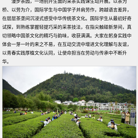
漫步茶园，一场别开生面的采茶实践课生动开展。以茶为
桥、以劳为介，国际学生与中国学子并肩劳作，跨越语言差异，
在层层茶垄间沉浸式感受中华传统茶文化。国际学生从最初好奇
试探，到熟练掌握轻提巧采的采茶技法，在指尖触碰新芽间，真
切领略中国茶文化的精巧与韵味，收获满满。大家在躬身实践中
体会一芽一叶的来之不易，在互动交流中增进文化理解与友谊，
以青春实践厚植文化认同，让使命担当在劳动与传承中不断升
华。