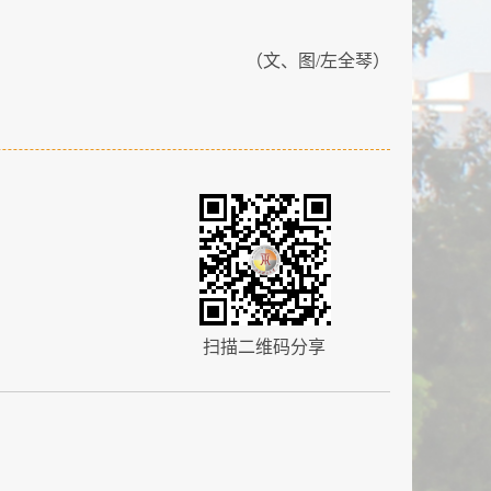
（文、图/左全琴）
扫描二维码分享