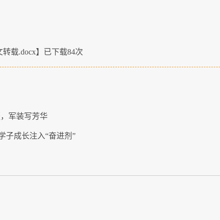
载.docx
】已下载
84
次
疆，军装写芳华
学子成长注入“奋进剂”