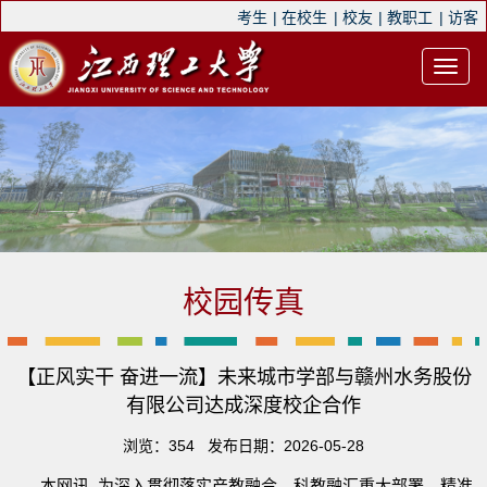
考生
|
在校生
|
校友
|
教职工
|
访客
校园传真
【正风实干 奋进一流】未来城市学部与赣州水务股份
有限公司达成深度校企合作
浏览：
354
发布日期：2026-05-28
本网讯 为深入贯彻落实产教融合、科教融汇重大部署，精准