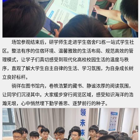
场馆参观结束后，研学师生走进学生宿舍F1栋一站式学生社
区。整洁有序的住宿环境、温馨雅致的生活布局、规范高效的管
理模式，让学子们真切感受到现代化高校校园生活的温度与秩
序，直观了解大学生自主自律的生活、学习氛围，为自身成长树
立良好标杆。
徜徉在图书馆内，卷帙浩繁的藏书、静谧浓厚的阅读氛围，
让同学们沉浸其中。大家缓步穿行阅览区域，感受知识海洋的浩
瀚无垠，心中悄然埋下勤学善思、逐梦前行的种子。