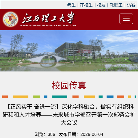
考生
|
在校生
|
校友
|
教职工
|
访客
校园传真
【正风实干 奋进一流】深化学科融合，做实有组织科
研和和人才培养——未来城市学部召开第一次部务会扩
大会议
浏览：
386
发布日期：2026-06-04