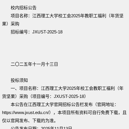
校内招标公告
项目名称：江西理工大学校工会
2025
年教职工福利（
年货
坚
果）采购
招标编号：
JXUST-
2025
-
18
二〇二
五
年十一月十
三
日
投标须知
一、项目名称：江西理工大学
2025
年校工会教职工福利（
年
货
坚果）采购（项目编号：
JXUST-
2025
-
18
）
本公告在江西理工大学官网招标公告栏发布（官网地址：
https://www.jxust.edu.cn/
），本项目所有资料可自行免费下载，且
仅以官网发布、下载的为准。
公告发布日期：
2025
年
11
月
1
3
日