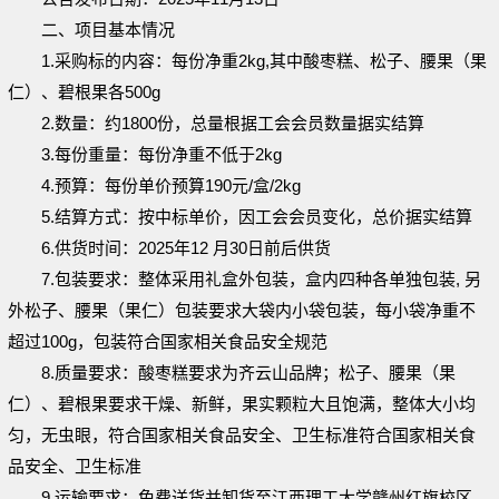
二、项目基本情况
1.
采购标的内容：每份净重
2kg,
其中酸枣糕、松子、腰果（果
仁）、碧根果各
500g
2.
数量：约
1800
份，总量根据工会会员数量据实结算
3.
每份重量：每份净重不低于
2kg
4.
预算：每份单价预算
190
元
/
盒
/2kg
5.
结算方式：按中标单价，因工会会员变化，总价据实结算
6.
供货时间：
2025
年
12
月
30
日前后供货
7.
包装要求：
整体采用礼盒外包装，盒内四种各单独包装
,
另
外
松子、腰果（果仁）包装要求大袋内小袋包装，每小袋净重不
超过
100g，
包装符合国家相关食品安全规范
8.
质量
要求
：
酸枣糕要求为齐云山
品牌
；
松子、腰果（果
仁）、碧根果要求干燥、新鲜，果实颗粒大且饱满，整体大小均
匀，无虫眼，符合国家相关食品安全、卫生标准
符合国家相关食
品安全、卫生标准
9
.
运输要求：
免费送货并卸货至江西理工大学赣州红旗校区、