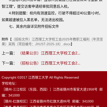
智江理”，提交访客申请经审批同意后入校。
4.特别提醒：校内有测速监控，行驶不得超过40公里/小时，
如果超速被拉入黑名单，无法进出校园。
七
、
其余
内容详见附件招标文件
附件【
（招标文件）江西理工大学校工会2025年教职工福利（年货坚
果）采购（项目编号：JXUST-2025-18）.docx
】
上一篇：
（结果公示）江西理工大学校工会2...
下一篇：
（招标公告）江西理工大学校工会2...
Copyright ©2017 江西理工大学 All Rights Reserved
学校地址：
［赣州-三江校区（东园、西园）］江西省赣州市客家大道1958号 邮
编：341000
［赣州-红旗校区］江西省赣州市红旗大道86号 邮编：341000