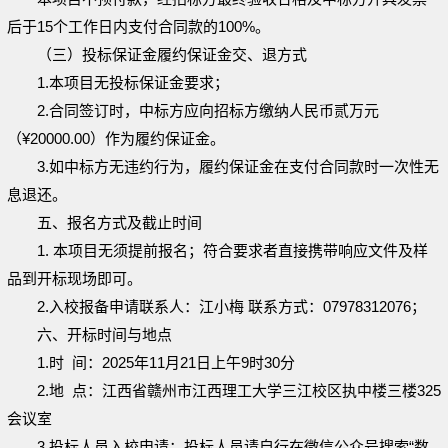
后于
15
个工作日内支付合同款的
100%。
（三）投标保证金履约保证金交、退方式
1.本项目
无投标保证金要求
；
2
.
合同签订时，中标方应
向招标方缴纳人民币贰万元
（
¥
20000.00
）作为履约保证金。
3
.如中标方无违约行为，履约保证金在支付合同款时一次性无
息退还。
五
、
报名方式及截止时间
1. 本项目无须提前报名；符合要求者直接携带响应文件及
样
品
到开标现场即可。
2
.
入校报备申请联系人：江小梅
联系
方式：
0
7978312076
；
六、开标时间与地点
1.时 间：
2025
年
11
月
21
日上午
9
时
3
0
分
2.地 点：
江西省赣州市江西理工大学三江校区执中楼三楼
3
25
会议室
3.投标人员入校申请：投标人员请自行在微信公众号搜索“数