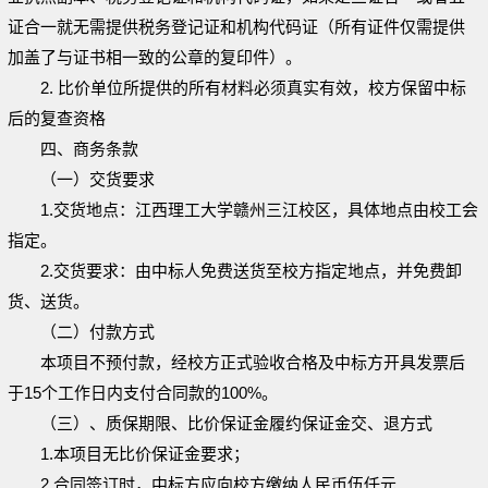
证合一就无需提供税务登记证和机构代码证（所有证件仅需提供
加盖了与证书相一致的公章的复印件）。
2
.
比价单位所提供的所有材料必须真实有效，校方保留中标
后的复查资格
四、商务条款
（一）交货要求
1.
交货地点：江西理工大学赣州三江校区，具体地点由校工会
指定。
2
.交货要求：由中标人免费送货至校方指定地点，并免费卸
货、送货。
（二）付款方式
本项目不预付款，经校方
正式
验收合格及中标方开具发票后
于
15
个工作日内支付合同款的
100%。
（三）、
质保期限、
比价保证金履约保证金交、退方式
1.本项目
无比价保证金要求
；
2
.
合同签订时，中标方应
向校方缴纳人民币伍仟元