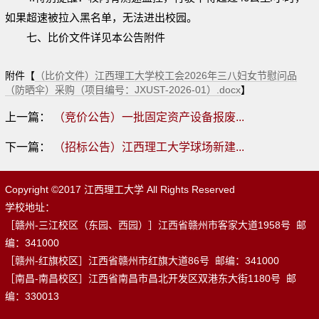
如果超速被拉入黑名单，无法进出校园。
七
、比价文件详见本
公告附件
附件【
（比价文件）江西理工大学校工会2026年三八妇女节慰问品
（防晒伞）采购（项目编号：JXUST-2026-01）.docx
】
上一篇：
（竞价公告）一批固定资产设备报废...
下一篇：
（招标公告）江西理工大学球场新建...
Copyright ©2017 江西理工大学 All Rights Reserved
学校地址：
［赣州-三江校区（东园、西园）］江西省赣州市客家大道1958号 邮
编：341000
［赣州-红旗校区］江西省赣州市红旗大道86号 邮编：341000
［南昌-南昌校区］江西省南昌市昌北开发区双港东大街1180号 邮
编：330013