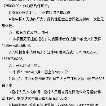
（
¥
5000.00
）作为履约保证金；
3
.质保期限
为
1年，
自
正式验收
合格起算
4.如中标方无违约行为，履约保证金在
合同款支付时
一次性无
息退还。
五
、
报名方式及截止时间
1. 本项目无须提前报名；符合要求者直接携带响应文件及
样
品
到开标现场即可。
2
.
入校报备申请联系人：江小梅
联系
方式：
0
7978312076
；
15770736286
六、开标时间与地点
1.时 间：
2026
年
1
月
13
日上午
9
时
30
分
2.地 点：
江西省赣州市江西理工大学三江校区执中楼三楼
3
25
会议室
3.投标人员入校申请：投标人员请自行在微信公众号搜索“数
智江理”，提交访客申请经审批同意后入校。
4.特别提醒：校内有测速监控，行驶不得超过40公里/小时，