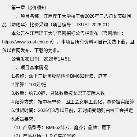
第一章
比价须知
一、项目名称：江西理工大学校工会
2026年三八妇女节慰问
品（防晒伞）比价采购（项目编号：JXUST-
2026
-
0
1
）
本公告在江西理工大学官网招标公告栏发布（官网地址：
https://www.jxust.edu.cn/
），本项目所有资料可自行免费下载，且
仅以官网发布、下载的为准。
公告发布日期：
202
6
年
1
月
5
日
二、项目基本情况
1.
名称：蕉下三折黑胶防晒伞
BM662
绯云、庭芥
2
.
预算：
100
元
/
把
3
.
数量：约
7
1
0
把，具体数量按女职工实际人数
4
.
结算方式：按中标单价，因工会女职工变化，总价据实结算
5
.
供货时间：
2
02
6
年
3
月
10
日前，若时间变动则由校工会指定
6
.
质量
要求
：
（
1
）产品型号：
BM662
绯云、庭芥；品牌：蕉下
（
2
）产品材质：
L.R.C
倍护黑胶