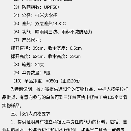
（
3
）防晒指数：
UPF50+
（
4
）伞径：≈
1
米大伞径
（
5
）遮热：双层遮热
14.3
°
C
（
6
）功能：晴雨风三防、雨淋不减防晒力
（
7
）产品尺寸：
撑开直径：
99cm
、收伞宽度：
6.5cm
撑开高度：
62cm
、收伞高度：
29cm
（
8
）箱规：
24
支
（
9
）伞骨数量：
8
股
（
10
）伞品净重：≈
350g
（正负
20g
）
7
.
特别说明
：校方将
提供
遮阳伞
的实物
样品
，中标人
按学校样
品供货，有意向参与的单位可到三江校区
执中楼校工会
103室
查看
实物样品。
三、比价人资格要求
1．
提供证明具有独立承担民事责任的能力的材料，包括：营
业执照副本、税务登记证和机构代码证，如果是三证合一或者五