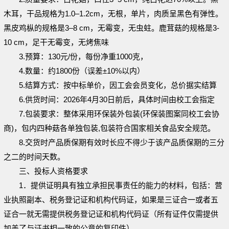
木耳，干品规格为1.0–1.2cm，无根，单片，肉质呈黑色有弹性。
黑皮鸡枞的规格是3–8 cm，无霉变，无虫蛀。鹿茸菇的规格是3-
10 cm，足干无霉变，无烤焦味
3.
预算：
130元/份，每份净重
1000
克，
4.
数量：约
1
800
份（误差
±1
0%
以内）
5
.结算方式：按中标单价，因工会会员变化，总价据实结算
6
.供货时间：
2026
年
4
月
30
日前
后，具体时间由校工会指定
7.
包装要求
：
整体采用环保装外包装
(环保装图案同校工会协
商)，包内四种菇各单独包装,包装符合国家相关食品安全规范。
8.交货时产品质保期有效时长应不得少于该产品质保期的三分
之二的时间天数。
三、投标人资格要求
1．提供证明具有独立承担民事责任的能力的材料，包括：营
业执照副本、税务登记证和机构代码证，如果是三证合一或者五
证合一就无需提供税务登记证和机构代码证（所有证件仅需提供
加盖了与证书相一致的公章的复印件）。