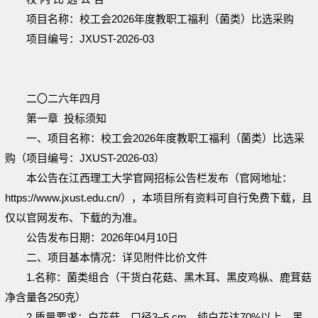
项目名称：
校工会
2026
年度教职工福利（菌类）比选采购
项目编号：
JXUST-
2026
-
0
3
二〇二
六
年
四
月
第一章
投标须知
一、项目名称：校工会
2026
年度教职工福利（菌类）比选采
购（项目编号：
JXUST-
2026
-0
3
）
本公告在江西理工大学官网招标公告栏发布（官网地址：
https://www.jxust.edu.cn/
），本项目所有资料可自行免费下载，且
仅以官网发布、下载的为准。
公告发布日期：
2026
年
0
4
月
10
日
二、
项目基本情况：
详见附件比价文件
1.名称：菌类
组合（
干货白花菇、黑木耳、黑皮鸡枞、鹿茸菇
净含量各
250克）
2
.质量要求：白花菇，口径3–5 cm，纯白花达70%以上。黑