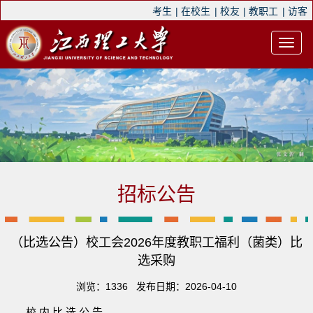
考生
|
在校生
|
校友
|
教职工
|
访客
招标公告
（比选公告）校工会2026年度教职工福利（菌类）比
选采购
浏览：
1336
发布日期：2026-04-10
校
内
比
选
公
告