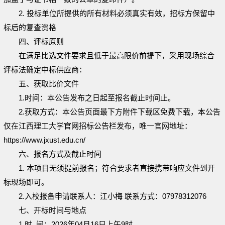
2. 投标单位所提供的所有材料必须真实有效，招标方保留中
标后的复查资格
四、评标原则
在满足比选文件要求且低于最高限价前提下，采用现场综合
评标法确定中标供应商：
五、获取比价文件
1
.
时间：本公告发布之日起至报名截止时间止。
2
.
获取方式：本公告页面最下方附件下载区免费下载，本公告
仅在江西理工大学官网招标公告栏发布，唯一官网地址：
https://www.jxust.edu.cn/
六、报名方式及截止时间
1. 本项目无须提前报名；符合要求者直接携带响应文件到开
标现场即可。
2.入校报备申请联系人：江小梅 联系方式：07978312076
七、开标时间与地点
1.时 间：
2026
年
0
4
月
1
6
日上午
9时