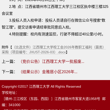
2.地 点：江西省赣州市江西理工大学三江校区执中楼三楼325
会议室
3.投标人员入校申请：投标人员请自行在微信公众号搜索“数
智江理”，提交访客申请经审批同意后入校。
4.特别提醒：校内有测速监控，行驶不得超过40公里/小时。
附件【
（比选文件）江西理工大学校工会2026年教职工福利（菌类）
采购（项目编号：JXUST-2026-03）.docx
】
上一篇：
（竞价公告）江西理工大学一批报废...
下一篇：
（结果公示）金雅居小区2026年...
Copyright ©2017 江西理工大学 All Rights Reserved
学校地址：
［赣州-三江校区（东园、西园）］江西省赣州市客家大道1958号 邮
编：341000