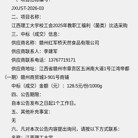
JXUST-202
6
-0
3
二、项目名称：
江西理工大学校工会
202
5
年教职工福利（菌类）比选采购
三、中标（成交）信息：
供应商名称：
赣州红军桥天然食品有限公司
供应商联系人：
李建军
供应商联系电话：
13767719171
供应商地址：江西省赣州市章贡区五洲南大道
1号江湾帝都
（一期）赣州商贸城3-901号商铺
中标（成交）金额（元）：
1
28.5
元
/份/
1000g
四、公告期限：
自本公告发布之日起
1个工作日。
五
、其他补充事宜：
无
六
、凡对本次公告内容提出询问，请按以下方式联系：
名称：
江西理工大学