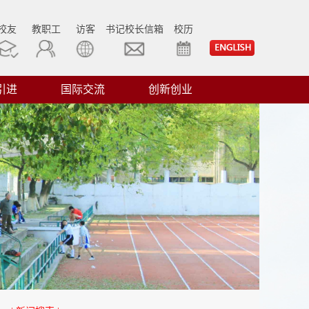
校友
教职工
访客
书记校长信箱
校历
引进
国际交流
创新创业