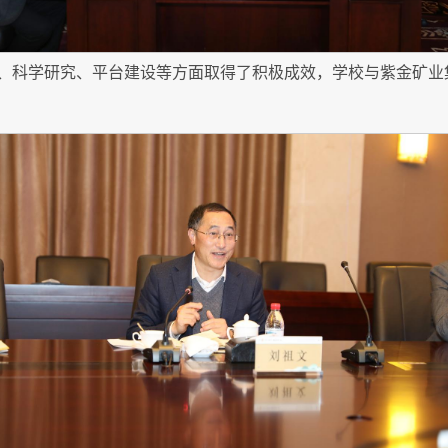
、科学研究、平台建设等方面取得了积极成效，学校与紫金矿业