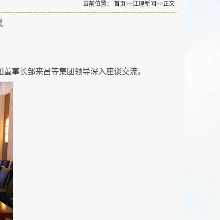
当前位置：
首页
>>
江理新闻
>>
正文
流
集团董事长邹来昌等集团领导深入座谈交流。