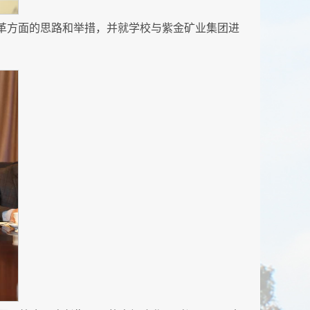
革方面的思路和举措，并就学校与紫金矿业集团进