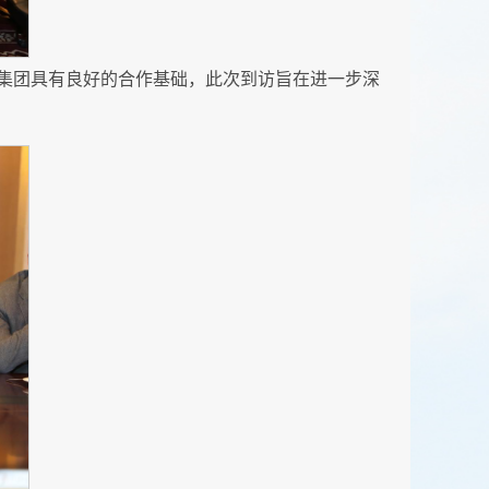
集团具有良好的合作基础，此次到访旨在进一步深