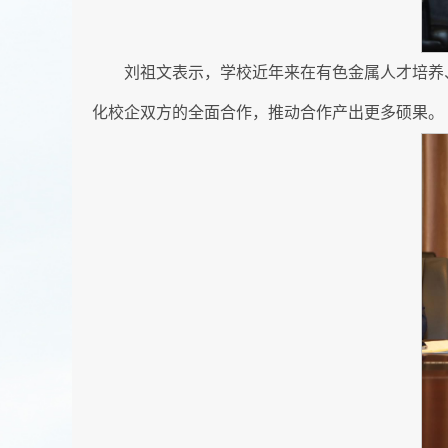
刘祖文表示，学校近年来在有色金属人才培养
化校企双方的全面合作，推动合作产出更多硕果。