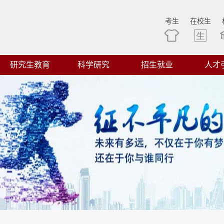
考生
在校生
研究生教育
科学研究
招生就业
人才