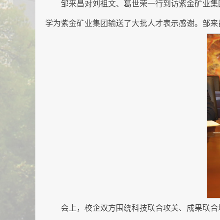
邹来昌对刘祖文、葛世荣一行到访紫金矿业集
学为紫金矿业集团输送了大批人才表示感谢。邹来
会上，校企双方围绕科技联合攻关、成果联合