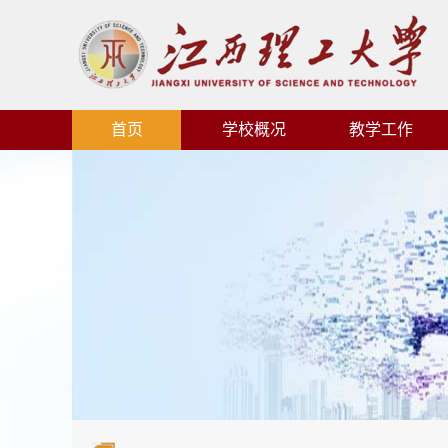
首页
学校概况
教学工作