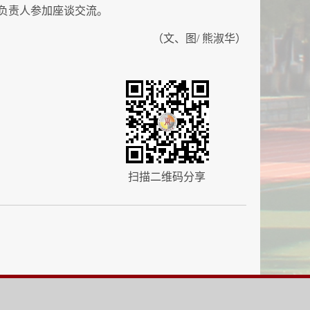
负责人参加座谈交流。
（文、图/ 熊淑华）
扫描二维码分享