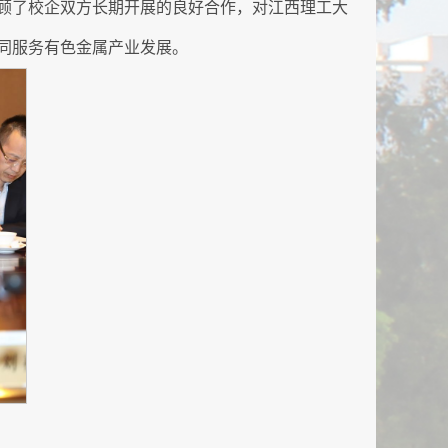
顾了校企双方长期开展的良好合作，对江西理工大
同服务有色金属产业发展。