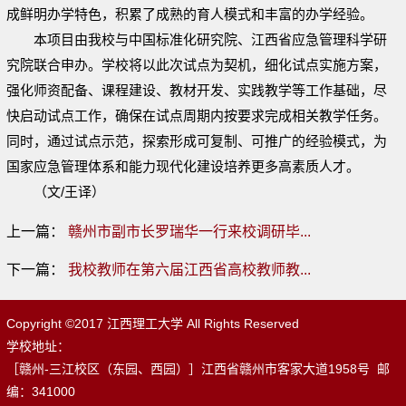
成鲜明办学特色，积累了成熟的育人模式和丰富的办学经验。
本项目由我校与中国标准化研究院、江西省应急管理科学研
究院联合申办。学校将以此次试点为契机，细化试点实施方案，
强化师资配备、课程建设、教材开发、实践教学等工作基础，尽
快启动试点工作，确保在试点周期内按要求完成相关教学任务。
同时，通过试点示范，探索形成可复制、可推广的经验模式，为
国家应急管理体系和能力现代化建设培养更多高素质人才。
（文/王译）
上一篇：
赣州市副市长罗瑞华一行来校调研毕...
下一篇：
我校教师在第六届江西省高校教师教...
Copyright ©2017 江西理工大学 All Rights Reserved
学校地址：
［赣州-三江校区（东园、西园）］江西省赣州市客家大道1958号 邮
编：341000