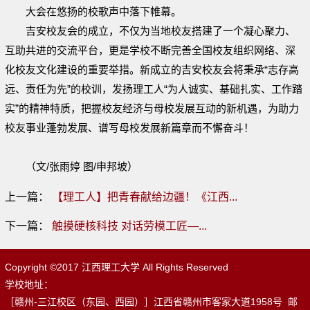
大会在悠扬的校歌声中落下帷幕。
吉安校友会的成立，不仅为当地校友搭建了一个凝心聚力、
互助共进的交流平台，更是学校不断完善全国校友组织网络、深
化校友文化建设的重要举措。新成立的吉安校友会将秉承“志存高
远、责任为先”的校训，发扬理工人“为人诚实、基础扎实、工作踏
实”的精神特质，把握校友经济与母校发展互动的新机遇，为助力
校友事业蓬勃发展、谱写母校发展新篇章而不懈奋斗！
（文/张雨婷 图/申邦坡）
上一篇：
【理工人】把青春献给边疆！《江西...
下一篇：
触摸硬核科技 对话劳模工匠—...
Copyright ©2017 江西理工大学 All Rights Reserved
学校地址：
［赣州-三江校区（东园、西园）］江西省赣州市客家大道1958号 邮