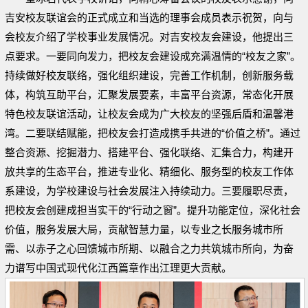
吉安校友联谊会的正式成立和当选的理事会成员表示祝贺，向与
会校友介绍了学校事业发展情况。对吉安校友会建设，他提出三
点要求。一要同向发力，把校友会建设成充满温情的“校友之家”。
持续做好校友联络，强化组织建设，完善工作机制，创新服务载
体，构筑互助平台，汇聚发展要素，丰富平台资源，常态化开展
特色校友联谊活动，让校友会成为广大校友的坚强后盾和温馨港
湾。二要联结赋能，把校友会打造成携手共进的“价值之桥”。通过
整合资源、挖掘潜力、搭建平台、强化联络、汇集合力，构建开
放共享的生态平台，推进专业化、精细化、服务型的校友工作体
系建设，为学校建设与社会发展注入持续动力。三要履职尽责，
把校友会创建成担当实干的“行动之窗”。提升功能定位，深化社会
价值，服务发展大局，贡献智慧力量，以专业之长服务城市所
需、以赤子之心回馈城市所期、以融合之力共筑城市所向，为奋
力谱写中国式现代化江西篇章作出江理更大贡献。