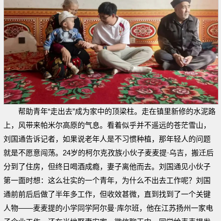
帮助青年“走出去”成为家中的顶梁柱。走在镇里新修的水泥路
上，风带来帕米尔高原的气息。看着似乎并不遥远的苍茫雪山，
刘国通告诉记者，如果说老年人是不习惯种植，那年轻人的问题
就是不愿意闯荡。24岁的柯尔克孜族小伙子麦麦提·乌吉，搬迁后
分到了住房，但终日喝酒成瘾，妻子离他而去。刘国通见小伙子
第一面时想：这么壮实的一个青年，为什么不出去工作呢？刘国
通前前后后做了半年多工作，但收效甚微，直到找到了一个关键
人物——麦麦提的小学同学阿尔曼·库尔班，他在江苏扬州一家电