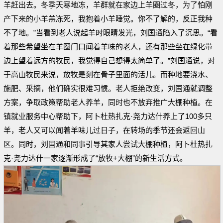
羊赶出去。冬季天寒地冻，羊群就在家边上羊圈过冬，为了怕刚
产下来的小羊羔冻死，我抱着小羊睡觉。你不了解的，反正我种
不了地。”当看到老人说起羊时眼睛发光，刘国通陷入了沉思。“看
着那些希望坐在羊圈门口闻着羊味的老人，还有那些坐在绿化带
边上望着远方的牧民，我觉得自己想得太简单了。”刘国通说，对
于高山牧民来说，放牧是刻在骨子里面的活儿。而种地要浇水、
施肥、采摘，他们确实很难习惯。老人拒绝改变，刘国通就调整
方案，争取政策帮助老人养羊，同时也不放弃推广大棚种植。在
镇就业服务中心帮助下，阿卜杜热扎克·尧力达什养上了100多只
羊，老人又可以闻着羊味儿过日子，在转场的季节还会返回山
区。同时，刘国通和同事引导其家人尝试大棚种植，阿卜杜热扎
克·尧力达什一家逐渐形成了“放牧+大棚”的新生活方式。