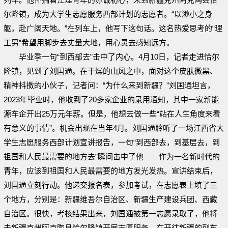
尔隆镇，成为大学生志愿服务西部计划的志愿者。“以渺小之身
躯，赴广阔天地。”在列车上，他写下这句话。这名热爱思考的“理
工男”希望用脚步去丈量大地，用心灵去感知远方。
毕业季一句“到西部去”击中了内心。4月10日，记者走进恰尔
隆镇，见到了刘国通。在干燥的山风之中，面对这个皮肤微黑、
精神抖擞的小伙子，记者问：“为什么来到新疆？”刘国通坦言，
2023年毕业时，他收到了20多家企业的录用通知，其中一家新能
源车企开出25万元年薪。但是，他想去做一些“站在人生角度来看
有意义的事情”。机会出现在当年4月。刘国通聆听了一场江西省大
学生志愿服务西部计划宣讲报告，一句“到西部去，到基层去，到
祖国和人民最需要的地方去”瞬间击中了他——作为一名新时代的
青年，应该到祖国和人民最需要的地方发光发热。宣讲结束后，
刘国通立刻行动。他递交报名表，参加考试，在志愿表上填了三
个地方，分别是：新疆维吾尔自治区、新疆生产建设兵团、西藏
自治区。很快，考核结果出来，刘国通被第一志愿录取了，他将
去新疆克州阿克陶县恰尔隆镇开展志愿服务。在开往新疆的列车