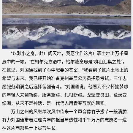
“以渺小之身，赴广阔天地，我愿化作这片广袤土地上万千星
辰中的一颗。”在柯尔克孜语中，恰尔隆意思是“群山汇集之处”，
在这里，刘国通找到了心中想要的答案。“我看到了这片土地上的
希望与未来。我已经开始准备克州基层公务员招录考试，三年志
愿服务期满之后选择留疆奋斗。”刘国通说，他看到不少怀揣梦想
的年轻人来到新疆、服务新疆、扎根新疆。戈壁变良田、荒漠变
绿洲，从来不是神话，是一代代人用青春写就的现实。
万山之州的风继续吹风中传来一个声音像竹子拔节一般清脆
有力刘国通带着江理青年的担当与热忱和千千万万的志愿者一道
在这片西部热土上拔节生长。