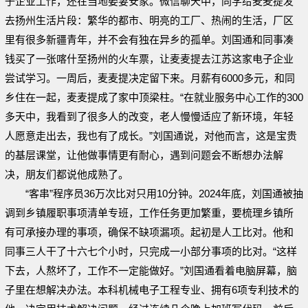
子企业工作，还在当地娶妻安家。微信聊天中，同学给麦麦提发
去扬州生活片段：繁华的都市、明亮的工厂、热闹的生活，厂区
里有很多新疆青年，并不会有独在异乡的孤单。刘国通和同事凑
钱买了一张喀什至扬州的火车票，让麦麦提去江苏这家电子企业
尝试学习。一周后，麦麦提决定留下来。月薪有6000多元，和同
乡住在一起，麦麦提成了家中顶梁柱。“在就业服务中心工作的300
多天中，我看到了很多人的改变，老人慢慢适应了新环境，年轻
人愿意走出去，我也有了成长。”刘国通说，对他而言，这是宝贵
的基层课堂，让他做事情更有耐心，遇到问题会不断想办法解
决，朋友们都说他成熟了。
“客串”程序员36万次比对只用10分钟。2024年底，刘国通被抽
调到乡镇履职事项清单专班，工作任务更加繁重，要梳理乡镇所
有可承接办理的事项，确保不缺项漏项。起初是人工比对。他和
同事三人干了十六七个小时，只完成一小部分事项的比对。“这样
下去，人熬坏了，工作不一定能做好。”刘国通看着电脑屏幕，脑
子里在想解决办法。本科机械电子工程专业、拥有6项专利技术的