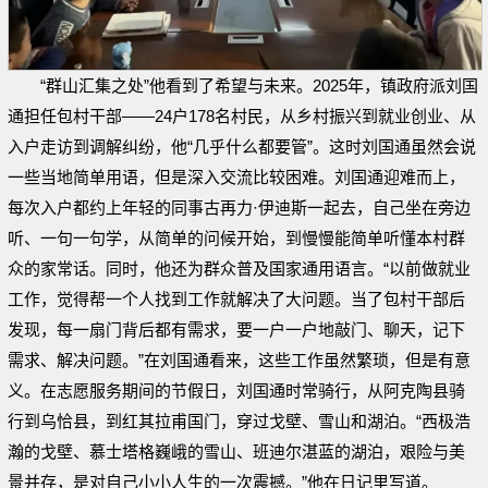
“群山汇集之处”他看到了希望与未来。2025年，镇政府派刘国
通担任包村干部——24户178名村民，从乡村振兴到就业创业、从
入户走访到调解纠纷，他“几乎什么都要管”。这时刘国通虽然会说
一些当地简单用语，但是深入交流比较困难。刘国通迎难而上，
每次入户都约上年轻的同事古再力·伊迪斯一起去，自己坐在旁边
听、一句一句学，从简单的问候开始，到慢慢能简单听懂本村群
众的家常话。同时，他还为群众普及国家通用语言。“以前做就业
工作，觉得帮一个人找到工作就解决了大问题。当了包村干部后
发现，每一扇门背后都有需求，要一户一户地敲门、聊天，记下
需求、解决问题。”在刘国通看来，这些工作虽然繁琐，但是有意
义。在志愿服务期间的节假日，刘国通时常骑行，从阿克陶县骑
行到乌恰县，到红其拉甫国门，穿过戈壁、雪山和湖泊。“西极浩
瀚的戈壁、慕士塔格巍峨的雪山、班迪尔湛蓝的湖泊，艰险与美
景并存，是对自己小小人生的一次震撼。”他在日记里写道。