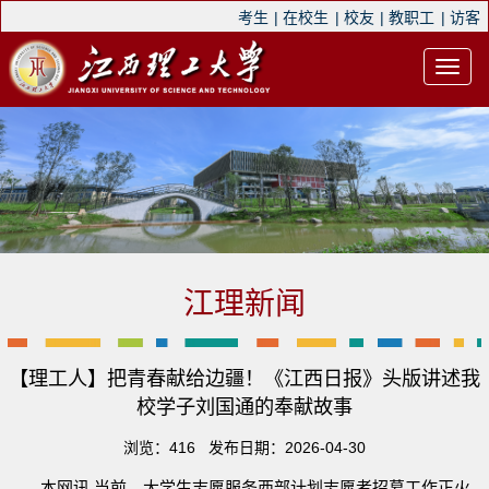
考生
|
在校生
|
校友
|
教职工
|
访客
江理新闻
【理工人】把青春献给边疆！《江西日报》头版讲述我
校学子刘国通的奉献故事
浏览：
416
发布日期：2026-04-30
本网讯 当前，大学生志愿服务西部计划志愿者招募工作正火