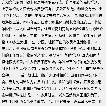
言和文化隔阂。镇上聚居着柯尔克孜族、维吾尔族等民族群众，
上了年纪的人只会说本民族语言。“风吹石头跑、种地没有土、出
门绕山跑……”这是恰尔隆镇过去的生活写照，当地群众几乎都过
着游牧生活。2017年起，国家实施整体易地扶贫搬迁安置，将恰
尔隆牧民从大山里迁出来，住进距离阿克陶县城8公里左右的昆仑
佳苑社区，新房、学校、卫生院、小商铺一应俱全。镇里专门建
设2000多座大棚，按户分配，让搬下山的牧民有生活依靠。2023
年11月，刘国通从镇党建办公室调到镇就业服务中心。他和同事
们的工作就是让牧民“搬得出、稳得住”，帮助群众开展大棚种植。
但他很快发现，许多牧民不愿种地。年过半百的柯尔克孜族牧民
阿卜杜热扎克·尧力达什，就颇具代表性。“种不了地，祖祖辈辈不
会种。”一句话，就让上门推广大棚种植的刘国通和同事吃了闭门
羹。当时刘国通认为，多上门几次，多和他聊聊天，应该能让老
人转变思想。他和同事每周定时上门，甚至带着农业专家去老人
家中讲解种植技巧。一个多月过去，老人虽然和刘国通熟悉了，
但对于种地的看法仍不改变。“我们世代养羊，夏季草木丰盛，把