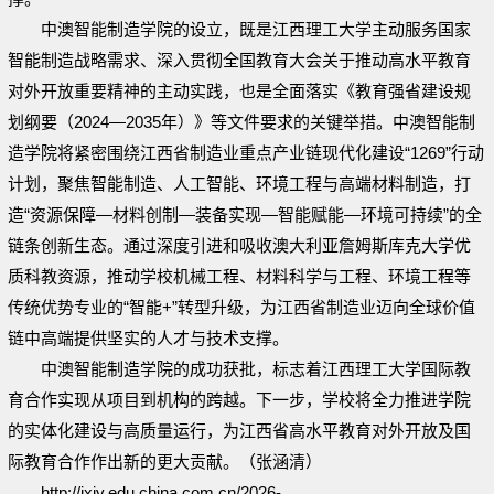
中澳智能制造学院的设立，既是江西理工大学主动服务国家
智能制造战略需求、深入贯彻全国教育大会关于推动高水平教育
对外开放重要精神的主动实践，也是全面落实《教育强省建设规
划纲要（2024—2035年）》等文件要求的关键举措。中澳智能制
造学院将紧密围绕江西省制造业重点产业链现代化建设“1269”行动
计划，聚焦智能制造、人工智能、环境工程与高端材料制造，打
造“资源保障—材料创制—装备实现—智能赋能—环境可持续”的全
链条创新生态。通过深度引进和吸收澳大利亚詹姆斯库克大学优
质科教资源，推动学校机械工程、材料科学与工程、环境工程等
传统优势专业的“智能+”转型升级，为江西省制造业迈向全球价值
链中高端提供坚实的人才与技术支撑。
中澳智能制造学院的成功获批，标志着江西理工大学国际教
育合作实现从项目到机构的跨越。下一步，学校将全力推进学院
的实体化建设与高质量运行，为江西省高水平教育对外开放及国
际教育合作作出新的更大贡献。（张涵清）
http://jxjy.edu.china.com.cn/2026-