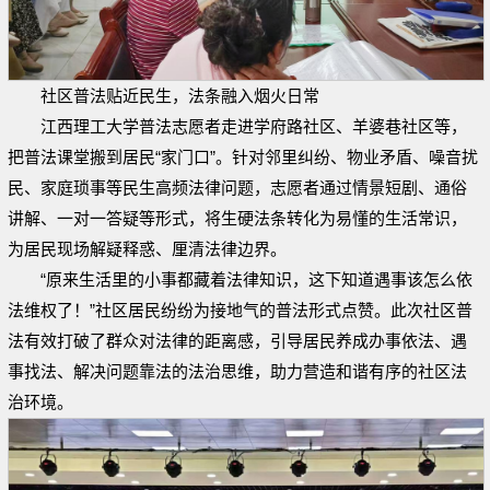
社区普法贴近民生，法条融入烟火日常
江西理工大学普法志愿者走进学府路社区、羊婆巷社区等，
把普法课堂搬到居民“家门口”。针对邻里纠纷、物业矛盾、噪音扰
民、家庭琐事等民生高频法律问题，志愿者通过情景短剧、通俗
讲解、一对一答疑等形式，将生硬法条转化为易懂的生活常识，
为居民现场解疑释惑、厘清法律边界。
“原来生活里的小事都藏着法律知识，这下知道遇事该怎么依
法维权了！”社区居民纷纷为接地气的普法形式点赞。此次社区普
法有效打破了群众对法律的距离感，引导居民养成办事依法、遇
事找法、解决问题靠法的法治思维，助力营造和谐有序的社区法
治环境。