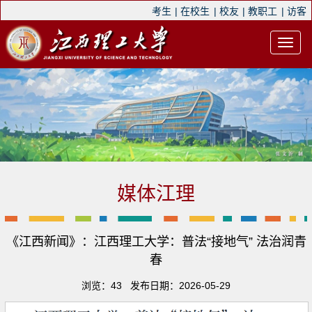
考生
|
在校生
|
校友
|
教职工
|
访客
媒体江理
《江西新闻》：江西理工大学：普法“接地气” 法治润青
春
浏览：
43
发布日期：2026-05-29