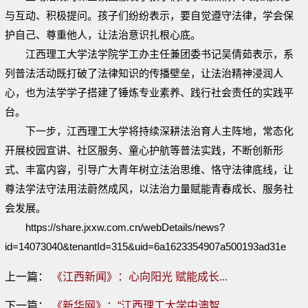
与互动、积极提问。孩子们纷纷表示，要自觉遵守法律，学会保
护自己、尊重他人，让法治意识扎根心底。
江西理工大学法学院学工办主任兼团委书记吴倩茹表示，系
列普法活动既打破了法律知识的传播壁垒，让法治精神浸润人
心，也为法学学子搭建了锤炼专业素养、践行社会责任的实践平
台。
下一步，江西理工大学将持续深耕法治育人主阵地，常态化
开展校园宣讲、社区服务、童心护航等普法实践，不断创新形
式、丰富内容，引导广大青年树立法治思维、恪守法律底线，让
尊法学法守法用法蔚然成风，以法治力量赋能青春成长、服务社
会发展。
https://share.jxxw.com.cn/webDetails/news?
id=14073040&tenantId=315&uid=6a1623354907a500193ad31e
上一篇：
《江西新闻》：心向阳光 赋能成长...
下一篇：
《新华网》：“江西理工大学中澳智...