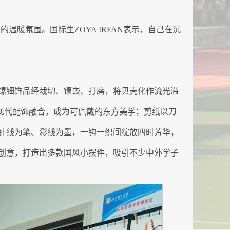
暖氛围。国际生ZOYA IRFAN表示，自己在沉
螺钿饰品经裁切、镶嵌、打磨，将贝壳化作流光溢
与现代配饰融合，成为可佩戴的东方美学；剪纸以刀
针线为笔、彩线为墨，一钩一织间绽放四时芳华，
创意，打造出多款国风小摆件，吸引不少中外学子