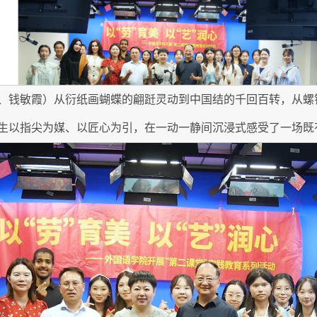
、钱敏霞）从衍纸画蝴蝶的翩跹灵动到中国结的千回百转，从螺
以指尖为媒、以匠心为引，在一动一静间沉浸式感受了一场既有