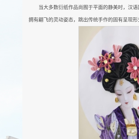
当大多数衍纸作品尚囿于平面的静美时，汉语国
拥有翩飞的灵动姿态，跳出传统手作的固有呈现形式