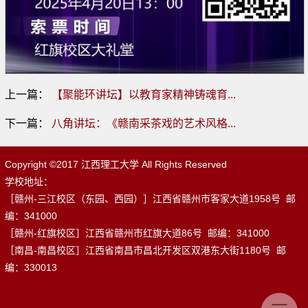
上一篇：
【聚能环讲坛】以教育家精神铸魂育...
下一篇：
八角讲坛：《赣南采茶戏的艺术风格...
Copyright ©2017 江西理工大学 All Rights Reserved
学校地址：
［赣州-三江校区（东园、西园）］江西省赣州市客家大道1958号 邮
编：341000
［赣州-红旗校区］江西省赣州市红旗大道86号 邮编：341000
［南昌-南昌校区］江西省南昌市昌北开发区双港东大街1180号 邮
编：330013