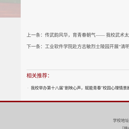
上一条：
传武韵风华，育青春朝气—— 我校武术
下一条：
工业软件学院赴方志敏烈士陵园开展“清明
相关推荐：
我校举办第十八届“剧映心声，赋能青春”校园心理情景
·
学校地址
［赣州-三江