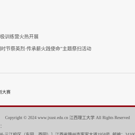
太极训练营火热开展
时节祭英烈·传承薪火践使命”主题祭扫活动
剧大赛
Copyright © 2024 www.jxust.edu.cn 江西理工大学 All Rights Reserved
：
校区
（东园、西园）
］江西省赣州市客家大道1958号 邮编：3410