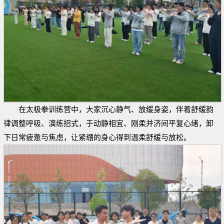
在太极拳训练营中，大家沉心静气、放缓身姿，伴着舒缓韵
律调整呼吸、演练招式，于动静相宜、刚柔并济间平复心绪，卸
下日常疲惫与焦虑，让紧绷的身心得到温柔舒缓与放松。