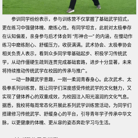
参训同学纷纷表示，参与训练营不仅掌握了基础武学招式，
更在练习中强健体魄、磨炼心性。有同学坦言，此前对太极拳存
在认知偏差，亲身参与后才体会到 “形神合一” 的内涵，在慢动作
练习中磨练耐心、舒缓压力，收获满满。武术协会、太极拳协会
相关负责人表示，看到众多同学零基础起步、积极学习传统武
学，从动作僵硬生疏到连贯完成基础套路，进步十分显著，未来
将持续推动传统武学在校园的传承与推广。
一动一静藏武学意趣，一刚一柔润青春身心。此次武术、太
极拳系列训练营，既让同学们深度感受传统武学的文化魅力，又
实现了健体养心的双重成效，为校园注入阳光温润的文化气息。
据悉，我校将每周常态化开展此系列武学训练营活动，为同学们
搭建修习传统武学、舒缓身心的平台，引导青年学子传承中华文
脉，以更健康的体魄、更从容的姿态奔赴学习与生活。