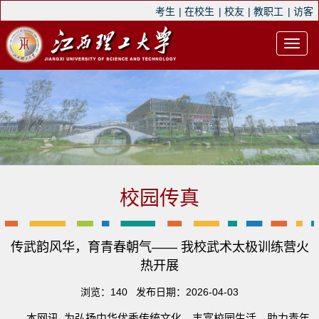
考生
|
在校生
|
校友
|
教职工
|
访客
校园传真
传武韵风华，育青春朝气—— 我校武术太极训练营火
热开展
浏览：
140
发布日期：2026-04-03
本网讯 为弘扬中华优秀传统文化，丰富校园生活，助力青年