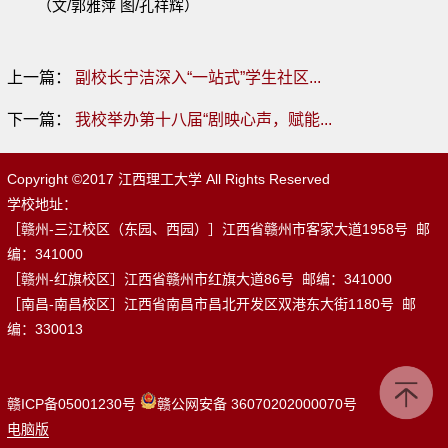
（文/郭雅萍 图/孔祥辉）
上一篇：
副校长宁洁深入“一站式”学生社区...
下一篇：
我校举办第十八届“剧映心声，赋能...
Copyright ©2017 江西理工大学 All Rights Reserved
学校地址：
［赣州-三江校区（东园、西园）］江西省赣州市客家大道1958号 邮
编：341000
［赣州-红旗校区］江西省赣州市红旗大道86号 邮编：341000
［南昌-南昌校区］江西省南昌市昌北开发区双港东大街1180号 邮
编：330013
赣ICP备05001230号
赣公网安备 36070202000070号
电脑版