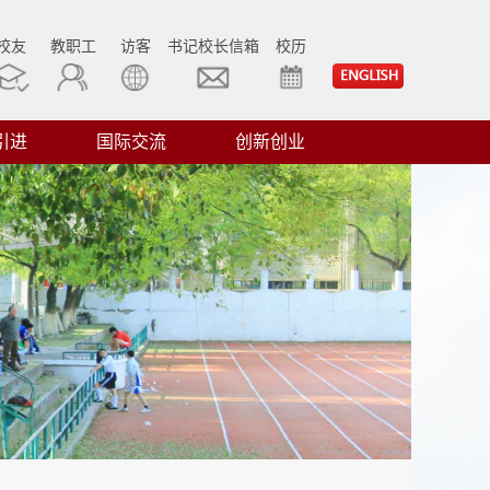
校友
教职工
访客
书记校长信箱
校历
引进
国际交流
创新创业