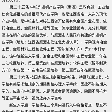
分150分计。
第二十五条
学校先进铜产业学院（鹰潭）是教育部、工业和
信息化部批准的首批现代产业学院，也是江西省唯一入选的现代
产业学院，是学校主动对接江西省万亿级有色金属产业布局，依
托冶金工程、金属材料工程等国家一流专业建设点，充分利用鹰
潭市在铜产业链的区位优势，与鹰潭市人民政府共建的先进铜产
业学院（地址：江西省鹰潭市信江北大道58号）。学院现有冶金
工程、金属材料工程和软件工程（智能制造方向）等3个本科专
业，该学院新生入学后，冶金工程和金属材料工程专业第一年在
三江校区培养，第二至第四年在鹰潭培养；软件工程（智能制造
方向）专业第一年在南昌校区培养，第二至第四年在鹰潭培养。
第二十六条
按国家招生规定录取的新生，持录取通知书，按
学校有关要求和规定的期限到校办理入学手续。因故不能按期入
学的，应当向学校请假。未请假或者请假逾期的，除因不可抗力
等正当事由以外，视为放弃入学资格。
新生入学后，学校将在三个月内进行入学资格复查。复查不