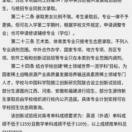
录取；苏区专项面向江西省54个原中央苏区振兴发展规划县招
生，与统招专业同批次录取。
第二十二条
录取男女比例不限。考生录取后，专业一律不予
更换。但可在入学第二学期时，根据学校文件规定，申请调整专
业；也可申请修读辅修专业（学位）。
第二十三条
艺术类、体育类专业只按考生志愿录取，不列入
专业调剂范围。中外合作办学、国家专项、地方专项、苏区专
项、软件工程和创新试验班等专业只在本类别专业范围内调剂。
第二十四条
结合学校创建“稀土领域世界一流学科”目标，为
国家稀土战略资源产业高质量发展培养输送高素质稀土领域专门
人才，学校与中国科学院赣江创新研究院联合设立创新试验班，
部分生源面向江西、河南、安徽和福建进行招生，部分生源待新
生录取后由学校组织进行校内公开选拔。具体专业计划安排可在
学校招生信息网查询。
该创新试验班对高考单科成绩要求为：英语（外语）单科成
绩不低于115分且数学单科成绩不低于110分，以上成绩按单科总