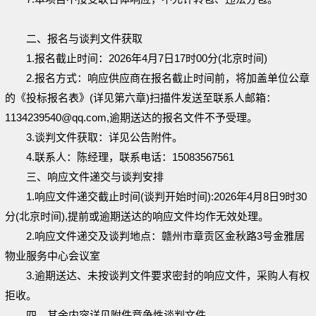
二、报名与谈判文件获取
1.
报名截止时间：
2026
年
4
月
7
日
17时00分(北京
时间
)
2.报名方式：响应供应商在报名截止时间前，将加盖单位公章
的《投标报名表》(详见第六章)扫描件发送至联系人邮箱：
1134239540@qq.com,逾期送达的报名文件不予受理。
3.谈判文件获取：
详见公告附件
。
4.联系人：陈经理，联系电话：15083567561
三、响应文件递交与谈判安排
1.
响应文件递交截止时间
(谈判开始时间):2026年
4
月
8
日
9时30
分(北京时间),提前或逾期送达的响应
文件均作无效处理。
2.
响应文件递交及谈判地点：赣州市章贡区金秋路
3
号金雅居
物业服务中心会议室
3.
逾期送达、未按谈判文件要求密封的响应文件，采
购人有权
拒收。
四、其余内容详见附件竞争性谈判文件。