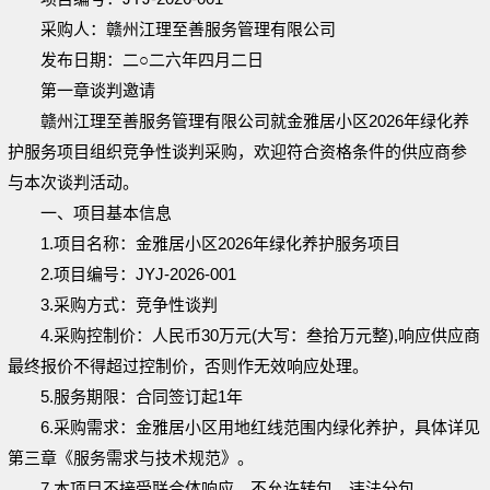
采购人：赣州江理至善服务管理有限公司
发布日期：二
○二六年
四
月
二
日
第一章谈判邀请
赣州江理至善服务管理有限公司就金雅居小区
2026年
绿化养
护
服务项目组织竞争性谈判采购，欢迎符合资格条件的供应商参
与本次谈判活动。
一、项目基本信息
1.项目名称：金雅居小区2026年
绿化养护
服务项目
2.项目编号：
JYJ-2026-001
3.采购方式：竞争性谈判
4.采购控制价：人民币
30万
元
(大写：
叁拾万元整
),响应供应商
最终报价不得超过控制价，否则作无效响应处理。
5.服务期限：
合同签订起
1年
6.采购需求：金雅居小区
用地
红线范围内
绿化养护
，具体详见
第三章《服务需求与技术规范》。
7.本项目不接受联合体响应，不允许转包、违法分包。